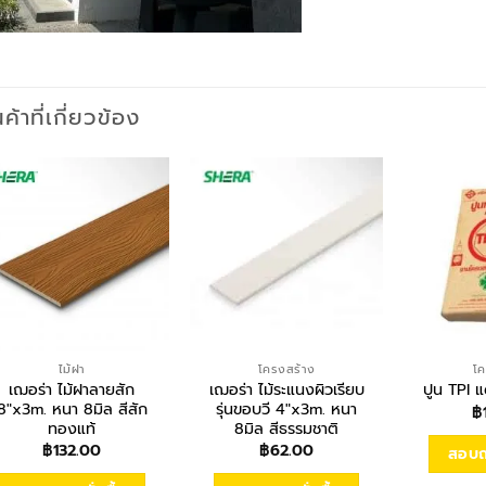
นค้าที่เกี่ยวข้อง
ไม้ฝา
โครงสร้าง
โค
เฌอร่า ไม้ฝาลายสัก
เฌอร่า ไม้ระแนงผิวเรียบ
ปูน TPI 
8″x3m. หนา 8มิล สีสัก
รุ่นขอบวี 4″x3m. หนา
฿
ทองแท้
8มิล สีธรรมชาติ
฿
132.00
฿
62.00
สอบถา