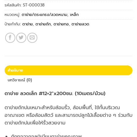
รหัสสินค้า:
ST-000038
หมวดหมู่:
ตาข่าย/ตระแกรง/ลวดหนาม
,
เหล็ก
ป้ายกำกับ:
ตาข่าย
,
ตาข่ายถัก
,
ตาข่ายทอ
,
ตาข่ายลวด
คำอธิบาย
บทวิจารณ์ (0)
ตาข่าย ลวดเล็ก #12×2″x200ซม. (10เมตร/ม้วน)
ตาข่ายถักปมเหมาะสำหรับล้อมรั้ว, ล้อมพื้นที่, ใช้กั้นบริเวณ
อาณาเขต หรือล้อมสัตว์ และสามารถปลูกไม้เลื้อยต่าง ๆ ร่วมกับ
ตาข่ายถักปมเพื่อให้รั้วสวยงาม
ถักทอจากอลูมิเนียมตาข่ายคุณภาพ