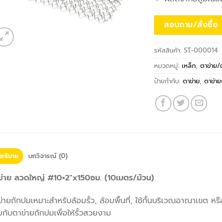
สอบถาม/สั่งซื้อ
รหัสสินค้า:
ST-000014
หมวดหมู่:
เหล็ก
,
ตาข่าย
ป้ายกำกับ:
ตาข่าย
,
ตาข่าย
อธิบาย
บทวิจารณ์ (0)
ข่าย ลวดใหญ่ #10×2″x150ซม. (10เมตร/ม้วน)
่ายถักปมเหมาะสำหรับล้อมรั้ว, ล้อมพื้นที่, ใช้กั้นบริเวณอาณาเขต หร
มกับตาข่ายถักปมเพื่อให้รั้วสวยงาม