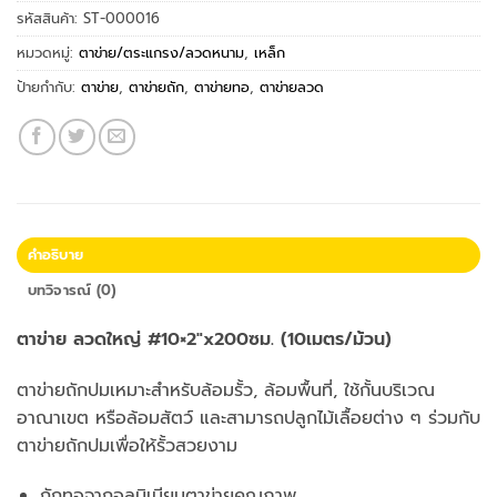
รหัสสินค้า:
ST-000016
หมวดหมู่:
ตาข่าย/ตระแกรง/ลวดหนาม
,
เหล็ก
ป้ายกำกับ:
ตาข่าย
,
ตาข่ายถัก
,
ตาข่ายทอ
,
ตาข่ายลวด
คำอธิบาย
บทวิจารณ์ (0)
ตาข่าย ลวดใหญ่ #10×2″x200ซม. (10เมตร/ม้วน)
ตาข่ายถักปมเหมาะสำหรับล้อมรั้ว, ล้อมพื้นที่, ใช้กั้นบริเวณ
อาณาเขต หรือล้อมสัตว์ และสามารถปลูกไม้เลื้อยต่าง ๆ ร่วมกับ
ตาข่ายถักปมเพื่อให้รั้วสวยงาม
ถักทอจากอลูมิเนียมตาข่ายคุณภาพ