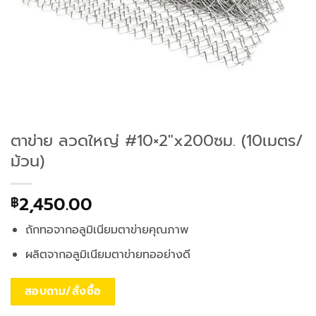
ตาข่าย ลวดใหญ่ #10×2″x200ซม. (10เมตร/
ม้วน)
2,450.00
฿
ถักทอจากอลูมิเนียมตาข่ายคุณภาพ
ผลิตจากอลูมิเนียมตาข่ายทออย่างดี
สอบถาม/สั่งซื้อ