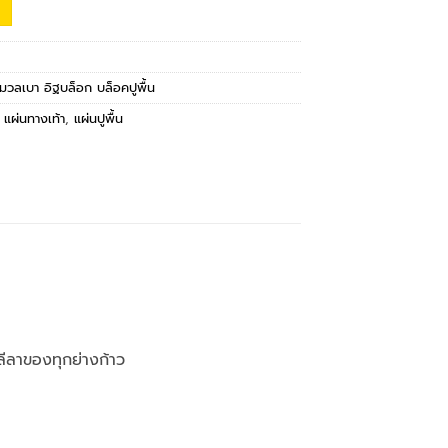
ฐมวลเบา อิฐบล็อก บล็อคปูพื้น
,
แผ่นทางเท้า
,
แผ่นปูพื้น
ลีลาของทุกย่างก้าว