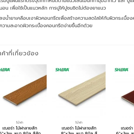
เริ่มปูแผ่นแรกตรงจุดที่กำหนดตามแนวเส้นเอ็นที่ทำมุมฉากไว้ และ ปู
นอน เพื่อใช้เป็นแนวหลัก การปูให้ปูชนชิดไม่ต้องยาแนว
ลงน้ำยาเคลือบเงาผิวคอนกรีตเพื่อสร้างความสดใสให้กับผิวกระเบื้อง
ความสะอาดผิวกระเบื้องคอนกรีตง่ายขึ้นอีกด้วย
นค้าที่เกี่ยวข้อง
ไม้ฝา
ไม้ฝา
เฌอร่า ไม้ฝาลายสัก
เฌอร่า ไม้ฝาลายสัก
เฌอร่า
6″x3m. หนา 8มิล สีสัก
8″x3m. หนา 8มิล สี
6″x3m. ห