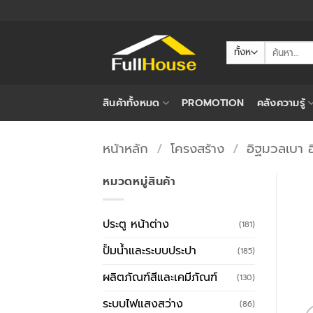
ข้าม
ไป
ยัง
ค้นหา:
เนื้อหา
สินค้าทั้งหมด
PROMOTION
คลังความรู้
หน้าหลัก
/
โครงสร้าง
/
อิฐมวลเบา อ
หมวดหมู่สินค้า
ประตู หน้าต่าง
(181)
ปั้มน้ำและระบบประปา
(185)
ผลิตภัณฑ์สีและเคมีภัณฑ์
(130)
ระบบไฟแสงสว่าง
(86)