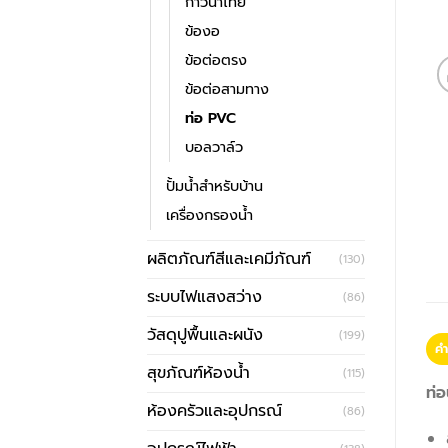
กาวน้ำไทย
ข้องอ
ข้อต่อตรง
ข้อต่อสามทาง
ท่อ PVC
บอลวาล์ว
ปั้มน้ำสำหรับบ้าน
เครื่องกรองน้ำ
ผลิตภัณฑ์สีและเคมีภัณฑ์
(130)
ระบบไฟแสงสว่าง
(86)
วัสดุปูพื้นและผนัง
(199)
คำ
สุขภัณฑ์ห้องน้ำ
(115)
ท่อ
ห้องครัวและอุปกรณ์
(86)