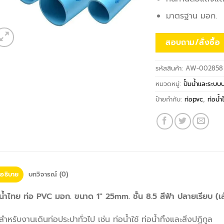
มาตรฐาน มอก.
สอบถาม/สั่งซื้อ
รหัสสินค้า:
AW-002858
หมวดหมู่:
ปั้มน้ำและระบบ
ป้ายกำกับ:
ท่อpvc
,
ท่อน้
อธิบาย
บทวิจารณ์ (0)
น้ำไทย ท่อ PVC มอก. ขนาด 1″ 25mm. ชั้น 8.5 สีฟ้า ปลายเรียบ (เส
สำหรับงานเดินท่อประปาทั่วไป เช่น ท่อน้ำใช้ ท่อน้ำทิ้งและสิ่งปฏิกูล