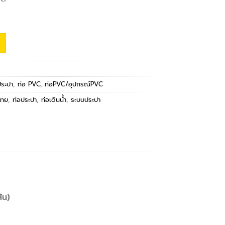
ประปา
,
ท่อ PVC
,
ท่อPVC/อุปกรณ์PVC
ำไทย
,
ท่อประปา
,
ท่อเดินน้ำ
,
ระบบประปา
้น)