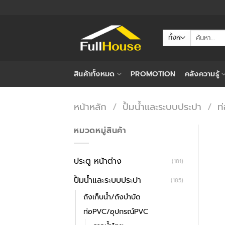
ข้าม
ไป
ยัง
ค้นหา:
เนื้อหา
สินค้าทั้งหมด
PROMOTION
คลังความรู้
หน้าหลัก
/
ปั้มน้ำและระบบประปา
/
ท
หมวดหมู่สินค้า
ประตู หน้าต่าง
(181)
ปั้มน้ำและระบบประปา
(185)
ถังเก็บน้ำ/ถังบำบัด
ท่อPVC/อุปกรณ์PVC