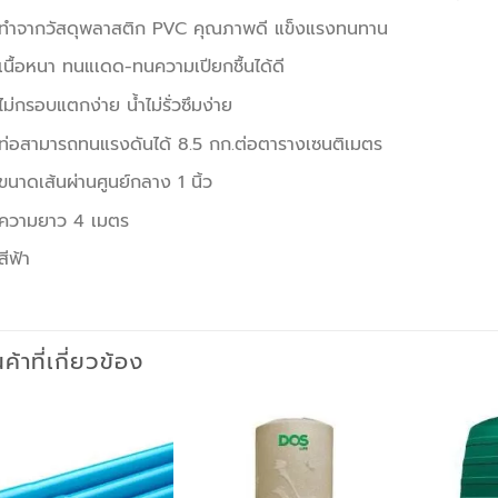
ทำจากวัสดุพลาสติก PVC คุณภาพดี แข็งแรงทนทาน
เนื้อหนา ทนแเดด-ทนความเปียกชื้นได้ดี
ไม่กรอบแตกง่าย น้ำไม่รั่วซึมง่าย
ท่อสามารถทนแรงดันได้ 8.5 กก.ต่อตารางเซนติเมตร
ขนาดเส้นผ่านศูนย์กลาง 1 นิ้ว
ความยาว 4 เมตร
สีฟ้า
นค้าที่เกี่ยวข้อง