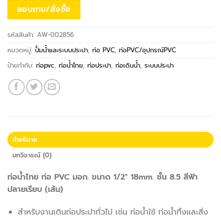
สอบถาม/สั่งซื้อ
รหัสสินค้า:
AW-002856
หมวดหมู่:
ปั้มน้ำและระบบประปา
,
ท่อ PVC
,
ท่อPVC/อุปกรณ์PVC
ป้ายกำกับ:
ท่อpvc
,
ท่อน้ำไทย
,
ท่อประปา
,
ท่อเดินน้ำ
,
ระบบประปา
คำอธิบาย
บทวิจารณ์ (0)
ท่อน้ำไทย ท่อ PVC มอก. ขนาด 1/2″ 18mm. ชั้น 8.5 สีฟ้า
ปลายเรียบ (เส้น)
สำหรับงานเดินท่อประปาทั่วไป เช่น ท่อน้ำใช้ ท่อน้ำทิ้งและสิ่ง