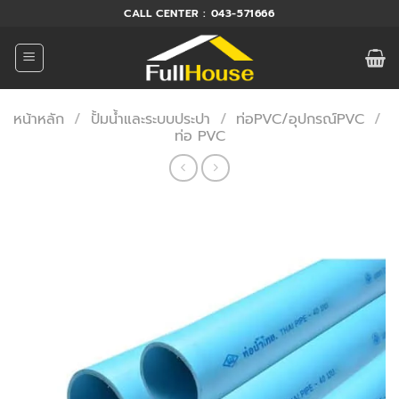
ข้าม
CALL CENTER : 043-571666
ไป
ยัง
เนื้อหา
หน้าหลัก
/
ปั้มน้ำและระบบประปา
/
ท่อPVC/อุปกรณ์PVC
/
ท่อ PVC