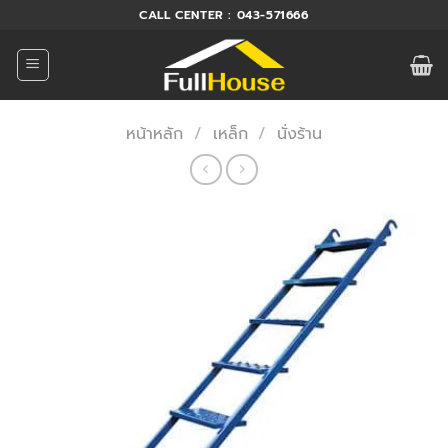
ข้าม
CALL CENTER : 043-571666
ไป
ยัง
เนื้อหา
หน้าหลัก
/
เหล็ก
/
นั่งร้าน