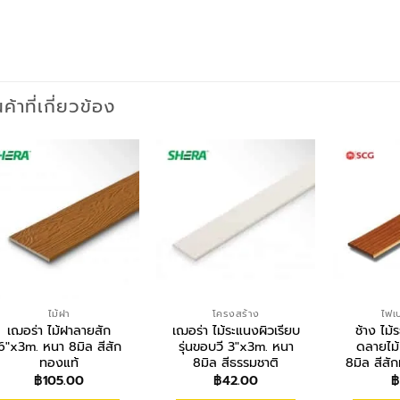
นค้าที่เกี่ยวข้อง
ไม้ฝา
โครงสร้าง
ไฟเบ
เฌอร่า ไม้ฝาลายสัก
เฌอร่า ไม้ระแนงผิวเรียบ
ช้าง ไม้
6″x3m. หนา 8มิล สีสัก
รุ่นขอบวี 3″x3m. หนา
ดลายไม
ทองแท้
8มิล สีธรรมชาติ
8มิล สีส
฿
105.00
฿
42.00
฿