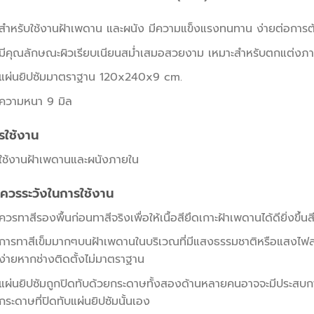
สำหรับใช้งานฝ้าเพดาน และผนัง มีความแข็งแรงทนทาน ง่ายต่อการตั
มีคุณลักษณะผิวเรียบเนียนสม่ำเสมอสวยงาม เหมาะสำหรับตกแต่งภาย
แผ่นยิปซัมมาตราฐาน 120x240x9 cm.
ความหนา 9 มิล
รใช้งาน
ใช้งานฝ้าเพดานและผนังภายใน
อควรระวังในการใช้งาน
ควรทาสีรองพื้นก่อนทาสีจริงเพื่อให้เนื้อสียึดเกาะฝ้าเพดานได้ดียิ่งขึ้น
การทาสีเข็มมากๆบนฝ้าเพดานในบริเวณที่มีแสงธรรมชาติหรือแสงไฟส
ง่ายหากช่างติดตั้งไม่มาตราฐาน
แผ่นยิปซัมถูกปิดทับด้วยกระดาษทั้งสองด้านหลายคนอาจจะมีประสบก
กระดาษที่ปิดทับแผ่นยิปซัมนั้นเอง