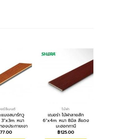
อร์ซีเมนต์
ไม้ฝา
โครงสร้าง
ระแนงสมาร์ทวู
เฌอร่า ไม้ฝาลายสัก
เฌอร่า ไม้ระแนงผิ
้ 3″x3m. หนา
6″x4m. หนา 8มิล สีแดง
รุ่นขอบวี 3″x3m
ักทองประกายเงา
มะฮอกกานี
8มิล สีแดงมะฮอ
77.00
฿
125.00
฿
57.00