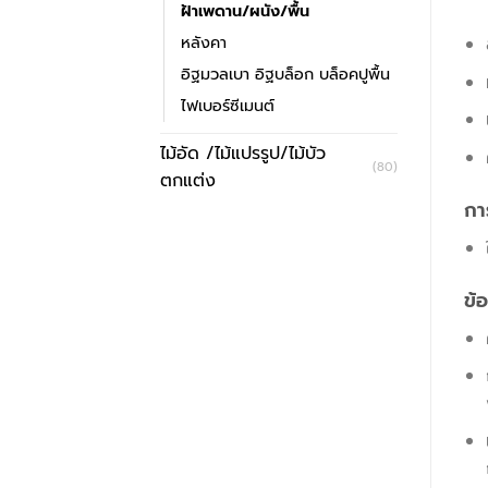
ฝ้าเพดาน/ผนัง/พื้น
หลังคา
อิฐมวลเบา อิฐบล็อก บล็อคปูพื้น
ไฟเบอร์ซีเมนต์
ไม้อัด /ไม้แปรรูป/ไม้บัว
(80)
ตกแต่ง
กา
ข้