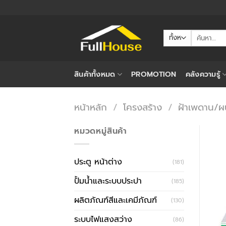
ข้าม
ไป
ยัง
ค้นหา:
เนื้อหา
สินค้าทั้งหมด
PROMOTION
คลังความรู้
หน้าหลัก
/
โครงสร้าง
/
ฝ้าเพดาน/ผน
หมวดหมู่สินค้า
ประตู หน้าต่าง
(181)
ปั้มน้ำและระบบประปา
(185)
ผลิตภัณฑ์สีและเคมีภัณฑ์
(130)
ระบบไฟแสงสว่าง
(86)