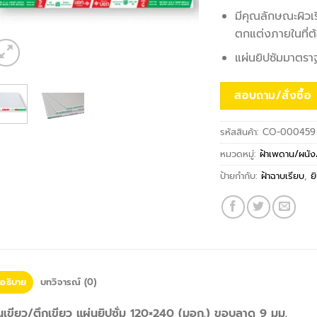
มีคุณลักษณะผิวเ
ตกแต่งภายในที่ต
แผ่นยิปซัมมาตร
สอบถาม/สั่งซื้อ
รหัสสินค้า:
CO-000459
หมวดหมู่:
ฝ้าเพดาน/ผนัง/
ป้ายกำกับ:
ฝ้าฉาบเรียบ
,
ย
อธิบาย
บทวิจารณ์ (0)
นเขียว/ตึกเขียว แผ่นยิปซั่ม 120×240 (มอก.) ขอบลาด 9 มม.