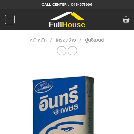
ข้าม
CALL CENTER : 043-571666
ไป
ยัง
เนื้อหา
หน้าหลัก
/
โครงสร้าง
/
ปูนซีเมนต์