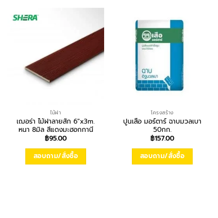
ไม้ฝา
โครงสร้าง
เฌอร่า ไม้ฝาลายสัก 6″x3m.
ปูนเสือ มอร์ตาร์ ฉาบมวลเบา
หนา 8มิล สีแดงมะฮอกกานี
50กก.
฿
95.00
฿
157.00
สอบถาม/สั่งซื้อ
สอบถาม/สั่งซื้อ