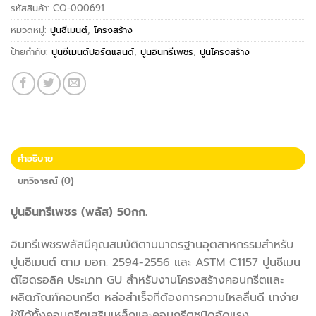
รหัสสินค้า:
CO-000691
หมวดหมู่:
ปูนซีเมนต์
,
โครงสร้าง
ป้ายกำกับ:
ปูนซีเมนต์ปอร์ตแลนด์
,
ปูนอินทรีเพชร
,
ปูนโครงสร้าง
คำอธิบาย
บทวิจารณ์ (0)
ปูนอินทรีเพชร (พลัส) 50กก.
อินทรีเพชรพลัสมีคุณสมบัติตามมาตรฐานอุตสาหกรรมสำหรับ
ปูนซีเมนต์ ตาม มอก. 2594-2556 และ ASTM C1157 ปูนซีเมน
ต์ไฮดรอลิค ประเภท GU สำหรับงานโครงสร้างคอนกรีตและ
ผลิตภัณฑ์คอนกรีต หล่อสำเร็จที่ต้องการความไหลลื่นดี เทง่าย
ใช้ได้ทั้งคอนกรีตเสริมเหล็กและคอนกรีตชนิดอัดแรง