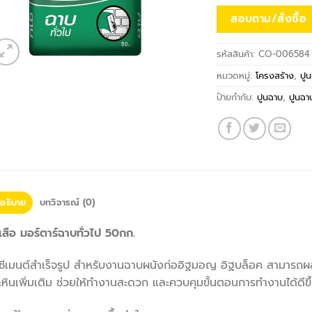
สอบถาม/สั่งซื้อ
รหัสสินค้า:
CO-006584
หมวดหมู่:
โครงสร้าง
,
ปูน
ป้ายกำกับ:
ปูนฉาบ
,
ปูนฉาบ
อธิบาย
บทวิจารณ์ (0)
เสือ มอร์ตาร์ฉาบทั่วไป 50กก.
ซีเมนต์สำเร็จรูป สำหรับงานฉาบผนังก่ออิฐมอญ อิฐบล็อค สามารถผส
หินเพิ่มเติม ช่วยให้ทำงานสะดวก และควบคุมขั้นตอนการทำงานได้ดีขึ