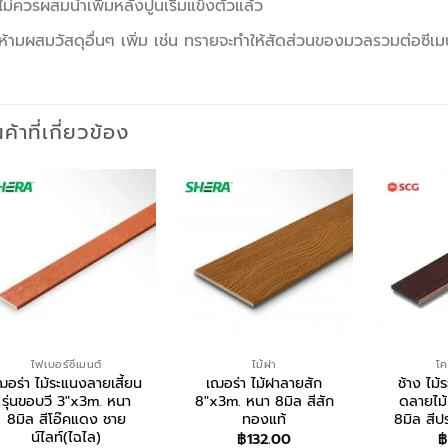
ไม่ควรผสมน้ำเพิ่มหลังปูนเริ่มแข็งตัวแล้ว
ห้ามผสมวัสดุอื่นๆ เพิ่ม เช่น ทรายจะทำให้สัดส่วนของมวลรวมต่อซีเมน
นค้าที่เกี่ยวข้อง
ไฟเบอร์ซีเมนต์
ไม้ฝา
โค
ฌอร่า ไม้ระแนงลายเสี้ยน
เฌอร่า ไม้ฝาลายสัก
ช้าง ไม้
รุ่นขอบวี 3″x3m. หนา
8″x3m. หนา 8มิล สีสัก
ดลายไม
8มิล สีโอ๊คแดง ชาย
ทองแท้
8มิล สีป
น์ไลท์(ไฉไล)
฿
132.00
฿