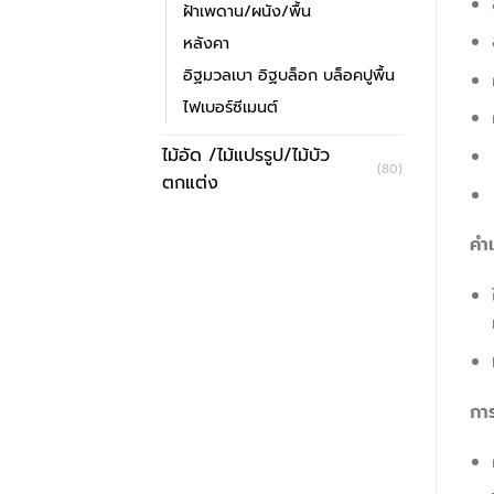
ฝ้าเพดาน/ผนัง/พื้น
หลังคา
อิฐมวลเบา อิฐบล็อก บล็อคปูพื้น
ไฟเบอร์ซีเมนต์
ไม้อัด /ไม้แปรรูป/ไม้บัว
(80)
ตกแต่ง
คำแ
กา