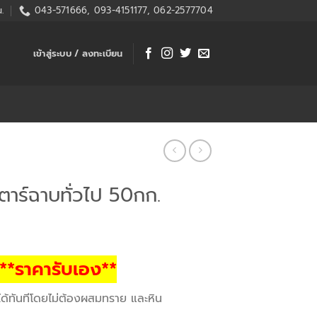
.
043-571666, 093-4151177, 062-2577704
เข้าสู่ระบบ / ลงทะเบียน
์ตาร์ฉาบทั่วไป 50กก.
**ราคารับเอง**
ได้ทันทีโดยไม่ต้องผสมทราย และหิน