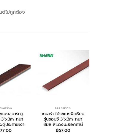
ต์ไม่ถูกต้อง
รงสร้าง
โครงสร้าง
โครงสร้าง
ระแนงสมาร์ทวู
เฌอร่า ไม้ระแนงผิวเรียบ
ปูน TPI เขียว197
้ 3″x3m. หนา
รุ่นขอบวี 3″x3m. หนา
฿
135.00
ระดู่ประกายเงา
8มิล สีแดงมะฮอกกานี
77.00
฿
57.00
สอบถาม/สั่งซื