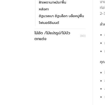
งาน
ฝ้าเพดาน/ผนัง/พื้น
ท่อ
หลังคา
2-3
อิฐมวลเบา อิฐบล็อก บล็อคปูพื้น
ไฟเบอร์ซีเมนต์
สำ
ไม้อัด /ไม้แปรรูป/ไม้บัว
(80)
ตกแต่ง
คุณ