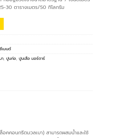
ณ 25-30 ตารางเมตร/50 กิโลกรัม
ซีเมนต์
บา
,
ปูนก่อ
,
ปูนเสือ มอร์ตาร์
(บล็อคคอนกรีตมวลเบา) สามารถผสมน้ำและใช้