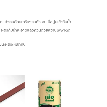
แล้วคนด้วยเกรียงจนทั่ว จนเนื้อปูนเข้ากับน้ำ
ก. ผสมกับน้ำสะอาดแล้วกวนด้วยสว่านไฟฟ้าติด
ชนะผสมให้เข้ากัน