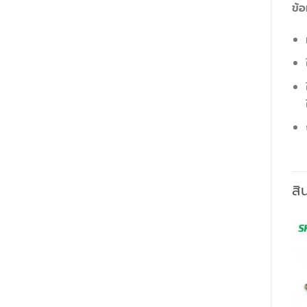
ข้
สิ