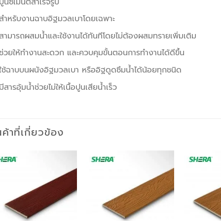
ปูนซีเมนต์สำเร็จรูป
สำหรับงานฉาบอิฐมวลเบาโดยเฉพาะ
สามารถผสมน้ำและใช้งานได้ทันทีโดยไม่ต้องผสมทรายเพิ่มเติม
ช่วยให้ทำงานสะดวก และควบคุมขั้นตอนการทำงานได้ดีขึ้น
ใช้ฉาบบนผนังอิฐมวลเบา หรืออิฐดูดซึมน้ำได้น้อยทุกชนิด
มีสารอุ้มน้ำช่วยไม่ให้เนื้อปูนเสียน้ำเร็ว
นค้าที่เกี่ยวข้อง