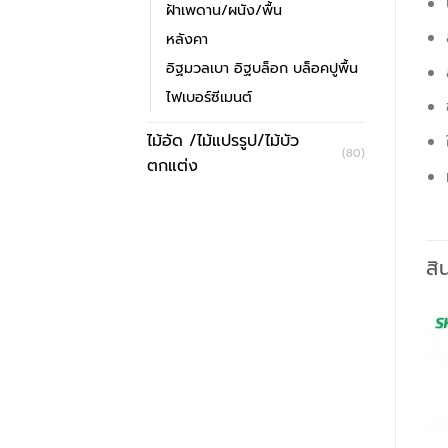
ฝ้าเพดาน/ผนัง/พื้น
หลังคา
อิฐมวลเบา อิฐบล็อก บล็อคปูพื้น
ไฟเบอร์ซีเมนต์
ไม้อัด /ไม้แปรรูป/ไม้บัว
(80)
ตกแต่ง
สิ