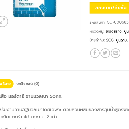
สอบถาม/สั่งซื้อ
รหัสสินค้า:
CO-000685
หมวดหมู่:
โครงสร้าง
,
ปูน
ป้ายกำกับ:
SCG
,
ปูนฉาบ
อธิบาย
บทวิจารณ์ (0)
เสือ มอร์ตาร์ ฉาบมวลเบา 50กก.
หรับงานฉาบอิฐมวลเบาโดยเฉพาะ ด้วยส่วนผสมของสารอุ้มน้ำสูตรพิ
เกิดแตกร้าวได้มากกว่า 2 เท่า