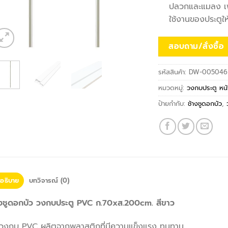
ปลวกและแมลง เพิ
ใช้งานของประตูให้
สอบถาม/สั่งซื้อ
รหัสสินค้า:
DW-005046
หมวดหมู่:
วงกบประตู หน้
ป้ายกำกับ:
ช้างชูดอกบัว
,
อธิบาย
บทวิจารณ์ (0)
างชูดอกบัว วงกบประตู PVC ก.70xส.200cm. สีขาว
วงกบ PVC ผลิตจากพลาสติกที่มีความแข็งแรง ทนทาน