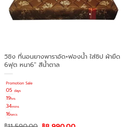
วิชิง ที่นอนยางพาราอัด+ฟองน้ำ ใส่ซิป ผ้ายืด
6ฟุต หนา6″ สีน้ำตาล
Promotion Sale
05
days
19
hrs
34
mins
16
secs
Original
Current
11,590.00
8,990.00
฿
฿