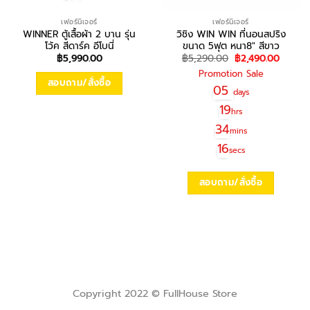
เฟอร์นิเจอร์
เฟอร์นิเจอร์
WINNER ตู้เสื้อผ้า 2 บาน รุ่น
วิชิง WIN WIN ที่นอนสปริง
โว้ค สีดาร์ค อีโบนี่
ขนาด 5ฟุต หนา8″ สีขาว
Original
Curren
฿
5,990.00
฿
5,290.00
฿
2,490.00
price
price
Promotion Sale
was:
is:
สอบถาม/สั่งซื้อ
฿5,290.00.
฿2,490
05
days
19
hrs
34
mins
16
secs
สอบถาม/สั่งซื้อ
Copyright 2022 © FullHouse Store