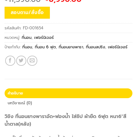
price
price
was:
is:
สอบถาม/สั่งซื้อ
฿11,590.00.
฿8,990.00.
รหัสสินค้า:
FD-001654
หมวดหมู่:
ที่นอน
,
เฟอร์นิเจอร์
ป้ายกำกับ:
ที่นอน
,
ที่นอน 6 ฟุต
,
ที่นอนยางพารา
,
ที่นอนสปริง
,
เฟอร์นิเจอร์
คำอธิบาย
บทวิจารณ์ (0)
วิชิง ที่นอนยางพาราอัด+ฟองน้ำ ใส่ซิป ผ้ายืด 6ฟุต หนา6″สี
น้ำตาล(หลัง)