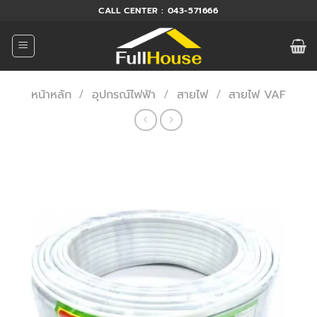
ข้าม
CALL CENTER : 043-571666
ไป
ยัง
เนื้อหา
หน้าหลัก
/
อุปกรณ์ไฟฟ้า
/
สายไฟ
/
สายไฟ VAF