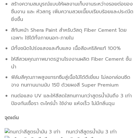
สร้างความสมบูรณ์แบบให้ผลงานเก็บงานระหว่างรอยต่อของ
ชิ้นงาน และ หัวสกรู เพิ่มความสวยเนี๊ยบเรียบร้อยและประณีต
ยิ่งขึ้น
สีทับหน้า Shera Paint สำหรับวัสดุ Fiber Cement โดย
เฉพาะ ใช้ได้ทั้งภายนอก-ภายใน
มีทั้งชนิดโปร่งแสงและทึบแสง เนื้อสีอะคริลิคแท้ 100%
ให้สีสวยคุณภาพมาตรฐานโรงงานผลิต Fiber Cement ชั้น
นำ
ฟิล์มสีคุณภาพสูงแทรกซึมสู่เนื้อไม้ได้ดีเยี่ยม ไม่ลอกล่อนซีด
จาง ทนทานนานนับ 15ปี ด้วยผงสี Super Premium
ทนต่อแสง UV และให้สีสดใสทนทานกว่าสูตรน้ำมันถึง 3 เท่า
ป้องกันเชื้อรา ตะไคร่น้ำ ใช้ง่าย แห้งเร็ว ไม่มีกลิ่นฉุน
จุดเด่น
ทนกว่าสีสูตรน้ำมัน 3 เท่า