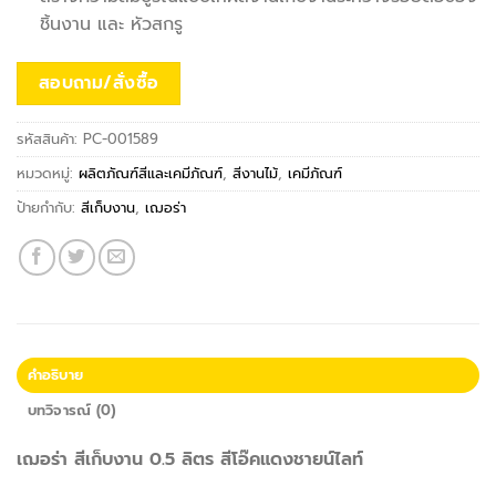
ชิ้นงาน และ หัวสกรู
สอบถาม/สั่งซื้อ
รหัสสินค้า:
PC-001589
หมวดหมู่:
ผลิตภัณฑ์สีและเคมีภัณฑ์
,
สีงานไม้
,
เคมีภัณฑ์
ป้ายกำกับ:
สีเก็บงาน
,
เฌอร่า
คำอธิบาย
บทวิจารณ์ (0)
เฌอร่า สีเก็บงาน 0.5 ลิตร สีโอ๊คแดงชายน์ไลท์