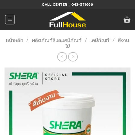
ข้าม
CALL CENTER : 043-571666
ไป
ยัง
เนื้อหา
หน้าหลัก
/
ผลิตภัณฑ์สีและเคมีภัณฑ์
/
เคมีภัณฑ์
/
สีงาน
ไม้