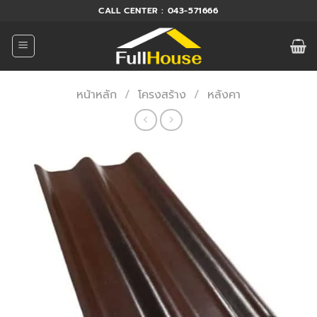
ข้าม
CALL CENTER : 043-571666
ไป
ยัง
เนื้อหา
หน้าหลัก
/
โครงสร้าง
/
หลังคา