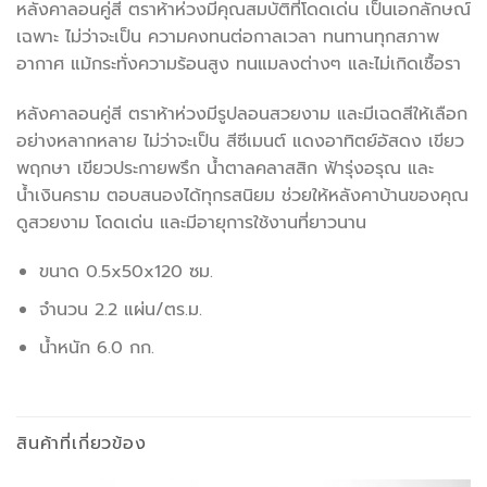
หลังคาลอนคู่สี ตราห้าห่วงมีคุณสมบัติที่โดดเด่น เป็นเอกลักษณ์
เฉพาะ ไม่ว่าจะเป็น ความคงทนต่อกาลเวลา ทนทานทุกสภาพ
อากาศ แม้กระทั่งความร้อนสูง ทนแมลงต่างๆ และไม่เกิดเชื้อรา
หลังคาลอนคู่สี ตราห้าห่วงมีรูปลอนสวยงาม และมีเฉดสีให้เลือก
อย่างหลากหลาย ไม่ว่าจะเป็น สีซีเมนต์ แดงอาทิตย์อัสดง เขียว
พฤกษา เขียวประกายพรึก น้ำตาลคลาสสิก ฟ้ารุ่งอรุณ และ
น้ำเงินคราม ตอบสนองได้ทุกรสนิยม ช่วยให้หลังคาบ้านของคุณ
ดูสวยงาม โดดเด่น และมีอายุการใช้งานที่ยาวนาน
ขนาด 0.5x50x120 ซม.
จำนวน 2.2 แผ่น/ตร.ม.
น้ำหนัก 6.0 กก.
สินค้าที่เกี่ยวข้อง