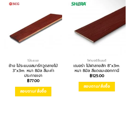
ไม้ระแนง
ไฟเบอร์ซีเมนต์
ช้าง ไม้ระแนงสมาร์ทวูดลายไม้
เฌอร่า ไม้ฝาลายสัก 8″x3m.
3″x3m. หนา 8มิล สีมะค่า
หนา 8มิล สีแดงมะฮอกกานี
ประกายเงา
฿
125.00
฿
77.00
สอบถาม/สั่งซื้อ
สอบถาม/สั่งซื้อ