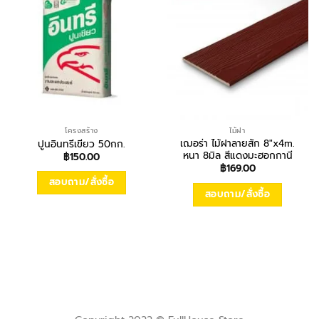
โครงสร้าง
ไม้ฝา
เฌอร่า ไม้ฝาลายสัก 8″x4m.
ปูนอินทรีเขียว 50กก.
หนา 8มิล สีแดงมะฮอกกานี
฿
150.00
฿
169.00
สอบถาม/สั่งซื้อ
สอบถาม/สั่งซื้อ