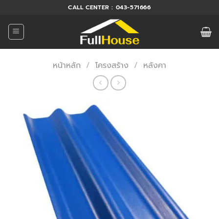
ข้าม
CALL CENTER : 043-571666
ไป
ยัง
เนื้อหา
หน้าหลัก
/
โครงสร้าง
/
หลังคา