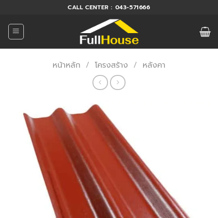
ข้าม
CALL CENTER : 043-571666
ไป
ยัง
เนื้อหา
หน้าหลัก
/
โครงสร้าง
/
หลังคา