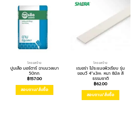
โครงสร้าง
โครงสร้าง
ปูนเสือ มอร์ตาร์ ฉาบมวลเบา
เฌอร่า ไม้ระแนงผิวเรียบ รุ่น
50กก.
ขอบวี 4″x3m. หนา 8มิล สี
ธรรมชาติ
฿
157.00
฿
62.00
สอบถาม/สั่งซื้อ
สอบถาม/สั่งซื้อ