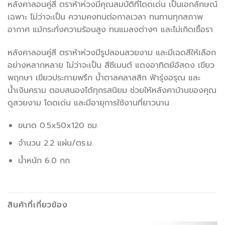
หลังคาลอนคู่สี ตราห้าห่วงมีคุณสมบัติที่โดดเด่น เป็นเอกลักษณ์
เฉพาะ ไม่ว่าจะเป็น ความคงทนต่อกาลเวลา ทนทานทุกสภาพ
อากาศ แม้กระทั่งความร้อนสูง ทนแมลงต่างๆ และไม่เกิดเชื้อรา
หลังคาลอนคู่สี ตราห้าห่วงมีรูปลอนสวยงาม และมีเฉดสีให้เลือก
อย่างหลากหลาย ไม่ว่าจะเป็น สีซีเมนต์ แดงอาทิตย์อัสดง เขียว
พฤกษา เขียวประกายพรึก น้ำตาลคลาสสิก ฟ้ารุ่งอรุณ และ
น้ำเงินคราม ตอบสนองได้ทุกรสนิยม ช่วยให้หลังคาบ้านของคุณ
ดูสวยงาม โดดเด่น และมีอายุการใช้งานที่ยาวนาน
ขนาด 0.5x50x120 ซม.
จำนวน 2.2 แผ่น/ตร.ม.
น้ำหนัก 6.0 กก.
สินค้าที่เกี่ยวข้อง