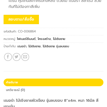
เดิร์น คุมโทนสีเทาครบทั้งหลัง ด้วยไม้ เฌอร่า สีสำเร็จ สวย
ทันทีไม่ต้องทาสีเพิ่ม
สอบถาม/สั่งซื้อ
รหัสสินค้า:
CO-006864
หมวดหมู่:
ไฟเบอร์ซีเมนต์
,
โครงสร้าง
,
ไม้เชิงชาย
ป้ายกำกับ:
เฌอร่า
,
ไม้เชิงชาย
,
ไม้เชิงชาย รุ่นลบขอบ
คำอธิบาย
บทวิจารณ์ (0)
เฌอร่า ไม้เชิงชายผิวเรียบ รุ่นลบขอบ 8″x4m. หนา 16มิล สี
เทาเข้ม