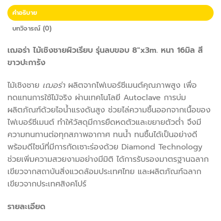
คำอธิบาย
บทวิจารณ์ (0)
เฌอร่า ไม้เชิงชายผิวเรียบ รุ่นลบขอบ 8″x3m. หนา 16มิล สี
ขาวปะการัง
ไม้เชิงชาย
เฌอร่า
ผลิตจากไฟเบอร์ซีเมนต์คุณภาพสูง เพื่อ
ทดแทนการใช้ไม้จริง ผ่านเทคโนโลยี Autoclave การบ่ม
ผลิตภัณฑ์ด้วยไอน้ำแรงดันสูง ช่วยไล่ความชื้นออกจากเนื้อของ
ไฟเบอร์ซีเมนต์ ทำให้วัสดุมีการยืดหดตัวและขยายตัวต่ำ จึงมี
ความทนทานต่อทุกสภาพอากาศ ทนน้ำ ทนชื้นได้เป็นอย่างดี
พร้อมดีไซน์ที่มีการกัดเซาะร่องด้วย Diamond Technology
ช่วยเพิ่มความสวยงามอย่างมีมิติ ได้การรับรองมาตรฐานฉลาก
เขียวจากสถาบันสิ่งแวดล้อมประเทศไทย และผลิตภัณฑ์ฉลาก
เขียวจากประเทศสิงคโปร์
รายละเอียด