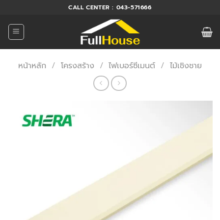
ข้าม
CALL CENTER : 043-571666
ไป
ยัง
เนื้อหา
หน้าหลัก
/
โครงสร้าง
/
ไฟเบอร์ซีเมนต์
/
ไม้เชิงชาย