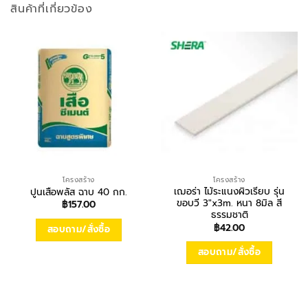
สินค้าที่เกี่ยวข้อง
โครงสร้าง
โครงสร้าง
เฌอร่า ไม้ระแนงผิวเรียบ รุ่น
ปูนเสือพลัส ฉาบ 40 กก.
ขอบวี 3″x3m. หนา 8มิล สี
฿
157.00
ธรรมชาติ
฿
42.00
สอบถาม/สั่งซื้อ
สอบถาม/สั่งซื้อ