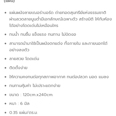
(แผ่น)
แผ่นผนังลายเฌอร่าบอร์ด ถ่ายทอดสุนทรีย์แห่งธรรมชาติ
ผ่านลวดลายนูนต่ำมีเอกลักษณ์เฉพาะตัว สร้างมิติ ให้กับห้อง
ได้อย่างโดดเด่นไม่เหมือนใคร
ทนน้ำ ทนชื้น แข็งแรง ทนทาน ไม่บิดงอ
สามารถนำมาใช้เป็นผนังตกแต่ง ทั้งภายใน และภายนอกได้
อย่างลงตัว
ลายสวย โดดเด่น
ติดตั้งง่าย
ให้ความคงทนต่อทุกสภาพอากาศ ทนต่อปลวก มอด แมลง
ทนทานคุ้มค่า ไม่เปราะแตกง่าย
ขนาด : 120cm.x240cm.
หนา : 6 มิล
0.35 แผ่น/ตร.ม.