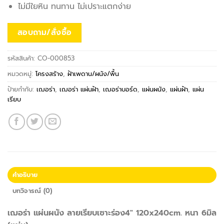
ไม่มีใยหิน ทนทาน ไม่เปราะแตกง่าย
สอบถาม/สั่งซื้อ
รหัสสินค้า:
CO-000853
หมวดหมู่:
โครงสร้าง
,
ฝ้าเพดาน/ผนัง/พื้น
ป้ายกำกับ:
เฌอร่า
,
เฌอร่า แผ่นฝ้า
,
เฌอร่าบอร์ด
,
แผ่นผนัง
,
แผ่นฝ้า
,
แผ่น
เรียบ
คำอธิบาย
บทวิจารณ์ (0)
เฌอร่า แผ่นผนัง ลายเรียบเซาะร่อง4″ 120x240cm. หนา 6มิล