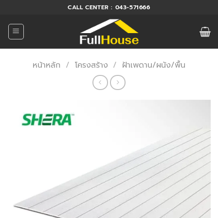
ข้าม
CALL CENTER : 043-571666
ไป
ยัง
เนื้อหา
หน้าหลัก
/
โครงสร้าง
/
ฝ้าเพดาน/ผนัง/พื้น