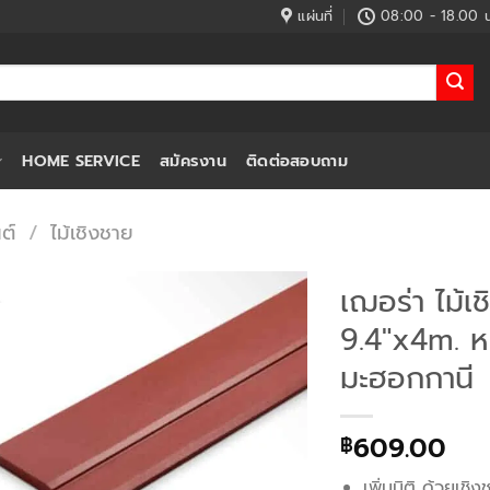
แผ่นที่
08:00 - 18.00 น
HOME SERVICE
สมัครงาน
ติดต่อสอบถาม
ต์
/
ไม้เชิงชาย
เฌอร่า ไม้เช
9.4″x4m. ห
มะฮอกกานี
609.00
฿
เพิ่มมิติ ด้วยเชิ