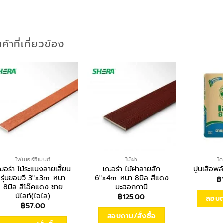
นค้าที่เกี่ยวข้อง
ไฟเบอร์ซีเมนต์
ไม้ฝา
โค
ฌอร่า ไม้ระแนงลายเสี้ยน
เฌอร่า ไม้ฝาลายสัก
ปูนเสือพ
รุ่นขอบวี 3″x3m. หนา
6″x4m. หนา 8มิล สีแดง
฿
8มิล สีโอ๊คแดง ชาย
มะฮอกกานี
น์ไลท์(ไฉไล)
฿
125.00
สอบถา
฿
57.00
สอบถาม/สั่งซื้อ