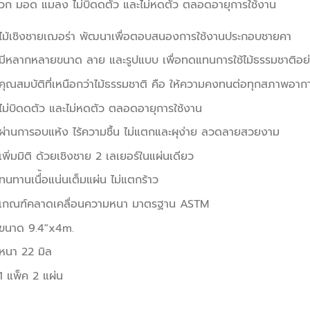
วก มอด แมลง ไม่บิดดตัว และไม่หดตัว ตลอดอายุการใช้งาน
ไม้เชิงชายเฌอร่า พัฒนาเพื่อตอบสนองการใช้งานประกอบชายคา
มีหลากหลายขนาด ลาย และรูปแบบ เพื่อทดแทนการใช้ไม้ธรรมชาติอย่
คุณสมบัติที่เหนือกว่าไม้ธรรมชาติ คือ ให้ความคงทนต่อทุกสภาพอ
ไม่บิดดตัว และไม่หดตัว ตลอดอายุการใช้งาน
ผ่านการอบแห้ง ไร้ความชื้น ไม่แตกและผุง่าย ลวดลายสวยงาม
เพิ่มมิติ ด้วยเชิงชาย 2 เลเยอร์ในแผ่นเดียว
ทนทานเนื่้อแน่นเต็มแผ่น ไม่แตกร้าว
เกณฑ์คลาดเคลื่อนความหนา มาตรฐาน ASTM
ขนาด 9.4″x4m.
หนา 22 มิล
1 แพ็ค 2 แผ่น