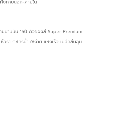
ด้ทั้งภายนอก-ภายใน
 ทนทานนานนับ 15ปี ด้วยผงสี Super Premium
รา ตะไคร่น้ำ ใช้ง่าย แห้งเร็ว ไม่มีกลิ่นฉุน