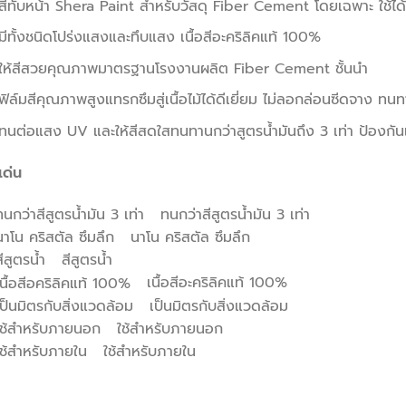
สีทับหน้า Shera Paint สำหรับวัสดุ Fiber Cement โดยเฉพาะ ใช้ไ
มีทั้งชนิดโปร่งแสงและทึบแสง เนื้อสีอะคริลิคแท้ 100%
ให้สีสวยคุณภาพมาตรฐานโรงงานผลิต Fiber Cement ชั้นนำ
ฟิล์มสีคุณภาพสูงแทรกซึมสู่เนื้อไม้ได้ดีเยี่ยม ไม่ลอกล่อนซีดจาง
ทนต่อแสง UV และให้สีสดใสทนทานกว่าสูตรน้ำมันถึง 3 เท่า ป้องกันเชื้อ
เด่น
ทนกว่าสีสูตรน้ำมัน 3 เท่า
นาโน คริสตัล ซึมลึก
สีสูตรน้ำ
เนื้อสีอะคริลิคแท้ 100%
เป็นมิตรกับสิ่งแวดล้อม
ใช้สำหรับภายนอก
ใช้สำหรับภายใน