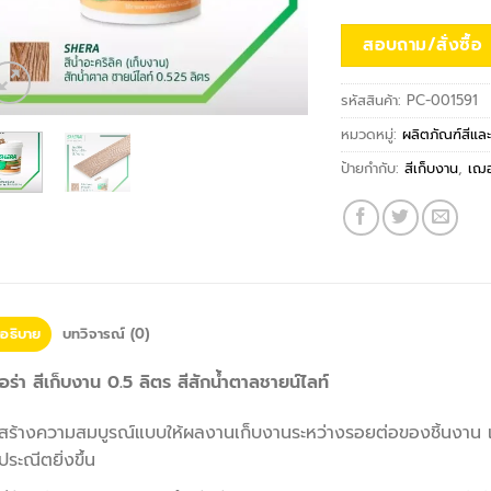
สอบถาม/สั่งซื้อ
รหัสสินค้า:
PC-001591
หมวดหมู่:
ผลิตภัณฑ์สีและ
ป้ายกำกับ:
สีเก็บงาน
,
เฌอ
อธิบาย
บทวิจารณ์ (0)
ร่า สีเก็บงาน 0.5 ลิตร สีสักน้ำตาลชายน์ไลท์
สร้างความสมบูรณ์แบบให้ผลงานเก็บงานระหว่างรอยต่อของชิ้นงาน แล
ประณีตยิ่งขึ้น