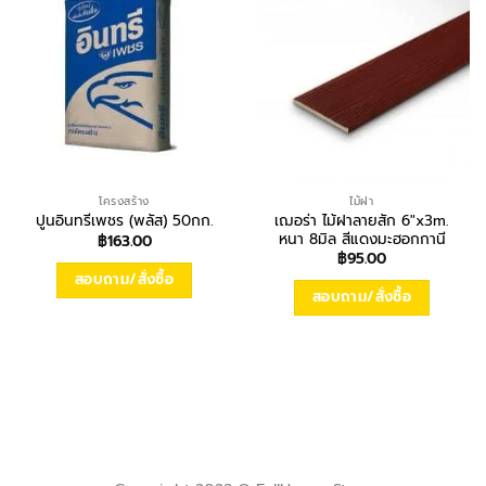
โครงสร้าง
ไม้ฝา
เฌอร่า ไม้ฝาลายสัก 6″x3m.
ปูนอินทรีเพชร (พลัส) 50กก.
หนา 8มิล สีแดงมะฮอกกานี
฿
163.00
฿
95.00
สอบถาม/สั่งซื้อ
สอบถาม/สั่งซื้อ