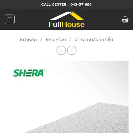
ข้าม
CALL CENTER : 043-571666
ไป
ยัง
เนื้อหา
หน้าหลัก
/
โครงสร้าง
/
ฝ้าเพดาน/ผนัง/พื้น