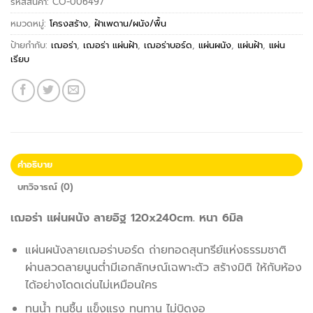
รหัสสินค้า:
CO-006497
หมวดหมู่:
โครงสร้าง
,
ฝ้าเพดาน/ผนัง/พื้น
ป้ายกำกับ:
เฌอร่า
,
เฌอร่า แผ่นฝ้า
,
เฌอร่าบอร์ด
,
แผ่นผนัง
,
แผ่นฝ้า
,
แผ่น
เรียบ
คำอธิบาย
บทวิจารณ์ (0)
เฌอร่า แผ่นผนัง ลายอิฐ 120x240cm. หนา 6มิล
แผ่นผนังลายเฌอร่าบอร์ด ถ่ายทอดสุนทรีย์แห่งธรรมชาติ
ผ่านลวดลายนูนต่ำมีเอกลักษณ์เฉพาะตัว สร้างมิติ ให้กับห้อง
ได้อย่างโดดเด่นไม่เหมือนใคร
ทนน้ำ ทนชื้น แข็งแรง ทนทาน ไม่บิดงอ