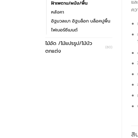
และ
ฝ้าเพดาน/ผนัง/พื้น
คว
หลังคา
อิฐมวลเบา อิฐบล็อก บล็อคปูพื้น
ไฟเบอร์ซีเมนต์
ไม้อัด /ไม้แปรรูป/ไม้บัว
(80)
ตกแต่ง
สิ