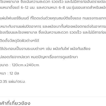
โรงพยาบาล ซึ่งเน้นความสะดวก รวดเร็ว และไม่มีสารก่ออันตรายต่อ
ามหนาตั้งแต่ 6-12 มม. และความหนา 6-8 มม.รุ่นขอบลาดสำหรับผนั
แผ่นไฟเบอร์ซีเมนต์ ที่โดดเด่นด้วยคุณสมบัติแข็งแรง ทนแรงกระแทก 
เหมาะกับงานแผ่นปิดอาคาร และผนังเบากั้นห้องผนังตกแต่งในอาคารส
โรงเรียนและโรงพยาบาล ซึ่งเน้นความสะดวก รวดเร็ว และไม่มีสารก่
ติดตั้งวัสดุปิดผิวต่างๆได้
ใช้ประกอบเป็นงานระบบต่างๆ เช่น ผนังกันไฟ ผนังกันเสียง
ปลอดภัยจากปลวก หมดปัญหาเรื่องการดูแลรักษา
ขนาด : 120cm.x240cm.
หนา : 12 มิล
0.35 แผ่น/ตร.ม.
นค้าที่เกี่ยวข้อง