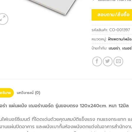
สอบถาม/สั่งซื้อ
รหัสสินค้า:
CO-001397
หมวดหมู่:
ฝ้าเพดาน/ผนัง/
ป้ายกำกับ:
เฌอร่า
,
เฌอร่
อธิบาย
บทวิจารณ์ (0)
อร่า แผ่นผนัง เฌอร่าบอร์ด รุ่นขอบตรง 120x240cm. หนา 12มิล
นไฟเบอร์ซีเมนต์ ที่โดดเด่นด้วยคุณสมบัติแข็งแรง ทนแรงกระแทก และ
งานแผ่นปิดอาคาร และผนังเบากั้นห้องผนังตกแต่งในอาคารสำนักงานแ