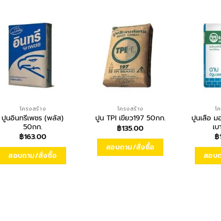
โครงสร้าง
โครงสร้าง
โค
ปูนอินทรีเพชร (พลัส)
ปูนเสือ ม
ปูน TPI เขียว197 50กก.
50กก.
เบ
฿
135.00
฿
163.00
฿
สอบถาม/สั่งซื้อ
สอบถาม/สั่งซื้อ
สอบถา