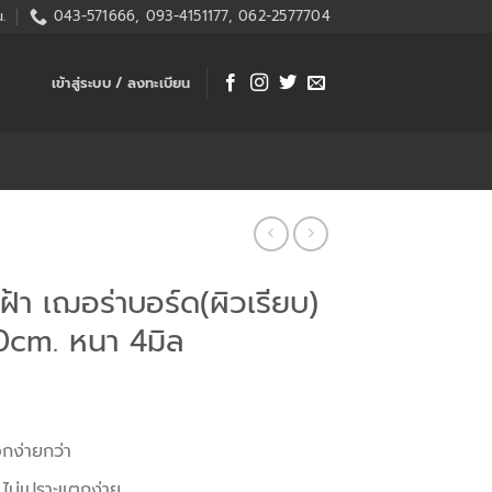
.
043-571666, 093-4151177, 062-2577704
เข้าสู่ระบบ / ลงทะเบียน
ฝ้า เฌอร่าบอร์ด(ผิวเรียบ)
cm. หนา 4มิล
อกง่ายกว่า
 ไม่เปราะแตกง่าย