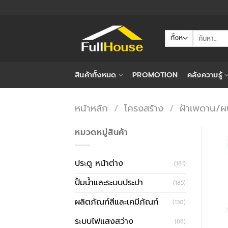
ข้าม
ไป
ยัง
ค้นหา:
เนื้อหา
สินค้าทั้งหมด
PROMOTION
คลังความรู้
หน้าหลัก
/
โครงสร้าง
/
ฝ้าเพดาน/ผน
หมวดหมู่สินค้า
ประตู หน้าต่าง
(181)
ปั้มน้ำและระบบประปา
(185)
ผลิตภัณฑ์สีและเคมีภัณฑ์
(130)
ระบบไฟแสงสว่าง
(86)