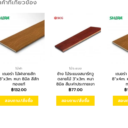
นค้าที่เกี่ยวข้อง
ไม้ฝา
ไม้ระแนง
เฌอร่า ไม้ฝาลายสัก
ช้าง ไม้ระแนงสมาร์ทวู
เฌอร่า
8″x3m. หนา 8มิล สีสัก
ดลายไม้ 3″x3m. หนา
8″x4m. ห
ทองแท้
8มิล สีมะค่าประกายเงา
ท
฿
132.00
฿
77.00
฿
สอบถาม/สั่งซื้อ
สอบถาม/สั่งซื้อ
สอบถา