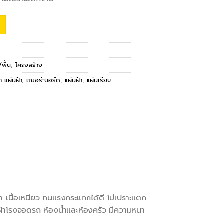
พื้น
,
โครงสร้าง
า แผ่นฝ้า
,
เฌอร่าบอร์ด
,
แผ่นฝ้า
,
แผ่นเรียบ
่ำ เนื้อเหนียว ทนแรงกระแทกได้ดี ไม่เปราะแตก
้าโรงจอดรถ ห้องน้ำและห้องครัว มีความหนา