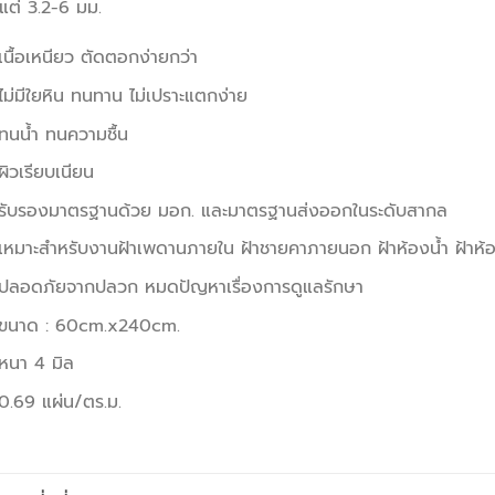
งแต่ 3.2-6 มม.
เนื้อเหนียว ตัดตอกง่ายกว่า
ไม่มีใยหิน ทนทาน ไม่เปราะแตกง่าย
ทนน้ำ ทนความชื้น
ผิวเรียบเนียน
รับรองมาตรฐานด้วย มอก. และมาตรฐานส่งออกในระดับสากล
เหมาะสำหรับงานฝ้าเพดานภายใน ฝ้าชายคาภายนอก ฝ้าห้องน้ำ ฝ้าห้องคร
ปลอดภัยจากปลวก หมดปัญหาเรื่องการดูแลรักษา
ขนาด : 60cm.x240cm.
หนา 4 มิล
0.69 แผ่น/ตร.ม.