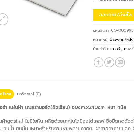
สอบถาม/สั่งซื้อ
รหัสสินค้า:
CO-000995
หมวดหมู่:
ฝ้าเพดาน/ผนัง/
ป้ายกำกับ:
เฌอร่า
,
เฌอร่
อธิบาย
บทวิจารณ์ (0)
อร่า แผ่นฝ้า เฌอร่าบอร์ด(ผิวเรียบ) 60cm.x240cm. หนา 4มิล
นฝ้าสูตรใหม่ ไม่มีใยหิน ผลิตด้วยเทคโนโลยีออโต้เคลฟ จึงยืดหดตัวต
าย ทนน้ำ ทนชื้น เหมาะสำหรับงานฝ้าเพดานภายใน ฝ้าชายคาภายนอก ฝ