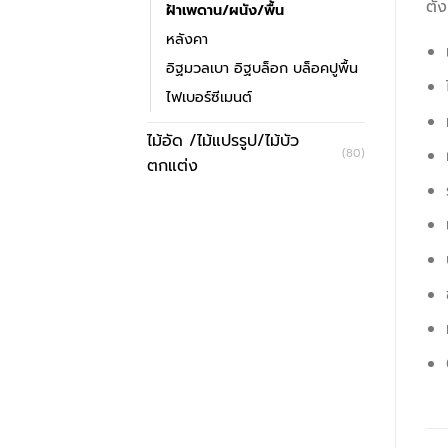
ตั้
ฝ้าเพดาน/ผนัง/พื้น
หลังคา
อิฐมวลเบา อิฐบล็อก บล็อคปูพื้น
ไฟเบอร์ซีเมนต์
ไม้อัด /ไม้แปรรูป/ไม้บัว
(80)
ตกแต่ง