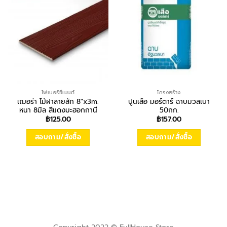
ไฟเบอร์ซีเมนต์
โครงสร้าง
เฌอร่า ไม้ฝาลายสัก 8″x3m.
ปูนเสือ มอร์ตาร์ ฉาบมวลเบา
หนา 8มิล สีแดงมะฮอกกานี
50กก.
฿
125.00
฿
157.00
สอบถาม/สั่งซื้อ
สอบถาม/สั่งซื้อ
Copyright 2022 © FullHouse Store