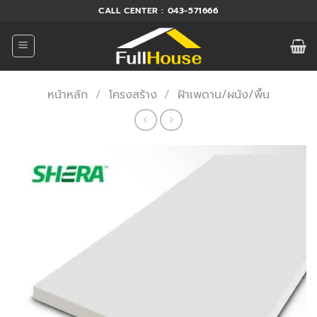
ข้าม
CALL CENTER : 043-571666
ไป
ยัง
เนื้อหา
หน้าหลัก
/
โครงสร้าง
/
ฝ้าเพดาน/ผนัง/พื้น