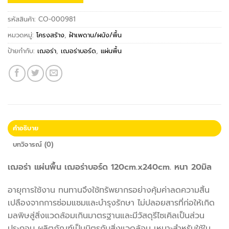
รหัสสินค้า:
CO-000981
หมวดหมู่:
โครงสร้าง
,
ฝ้าเพดาน/ผนัง/พื้น
ป้ายกำกับ:
เฌอร่า
,
เฌอร่าบอร์ด
,
แผ่นพื้น
คำอธิบาย
บทวิจารณ์ (0)
เฌอร่า แผ่นพื้น เฌอร่าบอร์ด 120cm.x240cm. หนา 20มิล
อายุการใช้งาน ทนทานจึงใช้ทรัพยากรอย่างคุ้มค่าลดความสิ้น
เปลืองจากการซ่อมแซมและบำรุงรักษา ไม่ปลอยสารที่ก่อให้เกิด
มลพิษสู่สิ่งแวดล้อมเกินมาตรฐานและมีวัสดุรีไซเคิลเป็นส่วน
ประกอบ ผลิตภัณฑ์เป็นมิตรกับสิ่งแวดล้อม เหมาะสำหรับใช้ใน