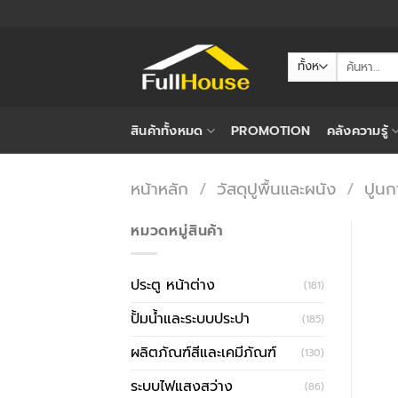
ข้าม
ไป
ยัง
ค้นหา:
เนื้อหา
สินค้าทั้งหมด
PROMOTION
คลังความรู้
หน้าหลัก
/
วัสดุปูพื้นและผนัง
/
ปูนก
หมวดหมู่สินค้า
ประตู หน้าต่าง
(181)
ปั้มน้ำและระบบประปา
(185)
ผลิตภัณฑ์สีและเคมีภัณฑ์
(130)
ระบบไฟแสงสว่าง
(86)