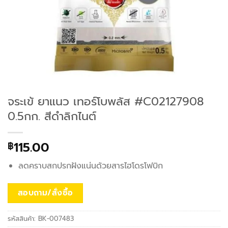
จระเข้ ยาแนว เทอร์โบพลัส #C02127908
0.5กก. สีดำลิกไนต์
115.00
฿
ลดคราบสกปรกฝังแน่นด้วยสารไฮโดรโฟบิก
สอบถาม/สั่งซื้อ
รหัสสินค้า:
BK-007483