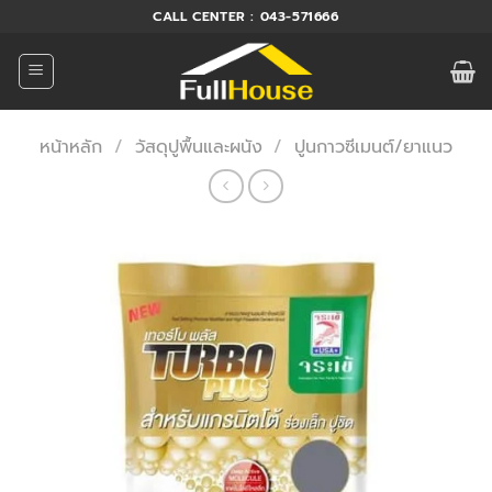
ข้าม
CALL CENTER : 043-571666
ไป
ยัง
เนื้อหา
หน้าหลัก
/
วัสดุปูพื้นและผนัง
/
ปูนกาวซีเมนต์/ยาแนว