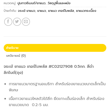
หมวดหมู่:
ปูนกาวซีเมนต์/ยาแนว
,
วัสดุปูพื้นและผนัง
ป้ายกำกับ:
จระเข้ ยาแนว
,
ยาแนว
,
ยาแนว เทอร์โบพลัส
,
ยาแนวกระเบื้อง
คำอธิบาย
บทวิจารณ์ (0)
จระเข้ ยาแนว เทอร์โบพลัส #C02127908 0.5กก. สีดำ
ลิกไนต์(ถุง)
การยาแนวมาตรฐานอเมริกา สำหรับร่องยาแนวขนาดเล็กเป็น
พิเศษ
เนื้อกาวยาแนวไหลตัวได้ลึก ยึดเกาะเต็มร่องเล็ก สำหรับร่อง
ยาแนวขนาด 0.2-5 มม.