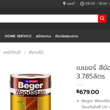
แผ่นที่
08:00 - 18.00 น
HOME SERVICE
สมัครงาน
ติดต่อสอบถาม
/
เคมีภัณฑ์
/
สีงานไม้
เบเยอร์ สีย
3.785ลิตร
679.00
฿
Beger WoodStai
ป้องกันรังสี UV เ