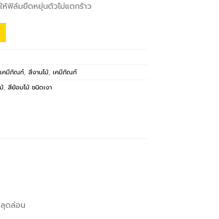
้ฟิล์มยืดหยุ่นตัวไม่แตกร้าว
เคมีภัณฑ์
,
สีงานไม้
,
เคมีภัณฑ์
ม้
,
สีย้อมไม้ ชนิดเงา
่หลุดล่อน