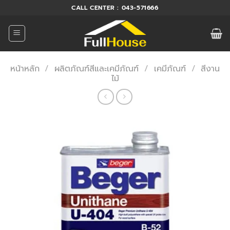
ข้าม
CALL CENTER : 043-571666
ไป
ยัง
เนื้อหา
หน้าหลัก
/
ผลิตภัณฑ์สีและเคมีภัณฑ์
/
เคมีภัณฑ์
/
สีงาน
ไม้