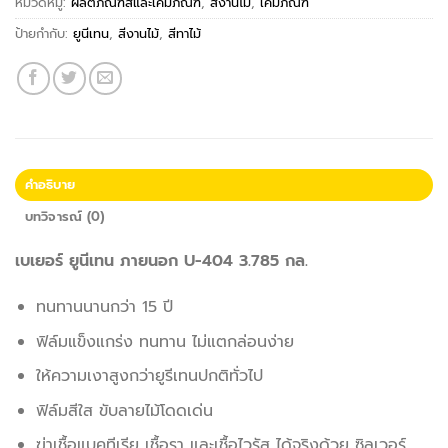
หมวดหมู่:
ผลิตภัณฑ์สีและเคมีภัณฑ์
,
สีงานไม้
,
เคมีภัณฑ์
ป้ายกำกับ:
ยูนีเทน
,
สีงานไม้
,
สีทาไม้
คำอธิบาย
บทวิจารณ์ (0)
เบเยอร์ ยูนีเทน ภายนอก U-404 3.785 กล.
ทนทานนานกว่า 15 ปี
ฟิล์มแข็งแกร่ง ทนทาน ไม่แตกล่อนง่าย
ให้ความเงาสูงกว่ายูรีเทนปกติทั่วไป
ฟิล์มสีใส ขับลายไม้โดดเด่น
ฆ่าเชื้อแบคทีเรีย เชื้อรา และเชื้อไวรัส ได้จริงด้วย ซิลเวอร์