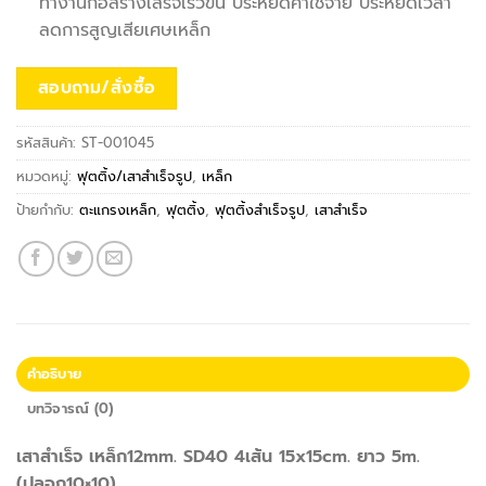
ทำงานก่อสร้างเสร็จเร็วขึ้น ประหยัดค่าใช้จ่าย ประหยัดเวลา
ลดการสูญเสียเศษเหล็ก
สอบถาม/สั่งซื้อ
รหัสสินค้า:
ST-001045
หมวดหมู่:
ฟุตติ้ง/เสาสำเร็จรูป
,
เหล็ก
ป้ายกำกับ:
ตะแกรงเหล็ก
,
ฟุตติ้ง
,
ฟุตติ้งสำเร็จรูป
,
เสาสำเร็จ
คำอธิบาย
บทวิจารณ์ (0)
เสาสำเร็จ เหล็ก12mm. SD40 4เส้น 15x15cm. ยาว 5m.
(ปลอก10×10)