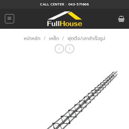
ข้าม
CALL CENTER : 043-571666
ไป
ยัง
เนื้อหา
หน้าหลัก
/
เหล็ก
/
ฟุตติ้ง/เสาสำเร็จรูป