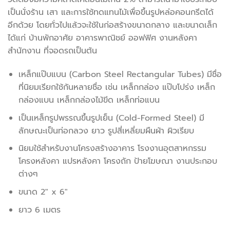
เป็นนั่งร้าน เสา และการใช้ทดแทนไม้เพื่อขึ้นรูปหล่อคอนกรีตได้
อีกด้วย โดยทั่วไปแล้วจะใช้ในก่อสร้างขนาดกลาง และขนาดเล็ก
ได้แก่ บ้านพักอาศัย อาคารพาณิชย์ ออฟฟิศ งานหลังคา
สำนักงาน ที่จอดรถเป็นต้น
เหล็กแป๊บแบน (Carbon Steel Rectangular Tubes) มีชื่อ
ที่นิยมเรียกใช้กันหลายชื่อ เช่น เหล็กกล่อง แป๊บโปร่ง เหล็ก
กล่องแบน เหล็กกล่องไม้ขีด เหล็กท่อแบน
เป็นเหล็กรูปพรรณขึ้นรูปเย็น (Cold-Formed Steel) มี
ลักษณะเป็นท่อกลวง ยาว รูปสี่เหลี่ยมผืนผ้า ผิวเรียบ
นิยมใช้สำหรับงานโครงสร้างอาคาร โรงงานอุตสาหกรรม
โครงหลังคา แปรหลังคา โครงถัก ป้ายโฆษณา งานประกอบ
ต่างๆ
ขนาด 2″ x 6″
ยาว 6 เมตร