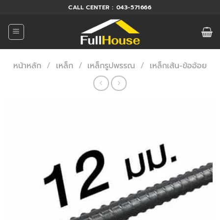
ข้าม
CALL CENTER : 043-571666
ไป
ยัง
เนื้อหา
หน้าหลัก
/
เหล็ก
/
เหล็กรูปพรรณ
/
เหล็กเส้น-ข้ออ้อย