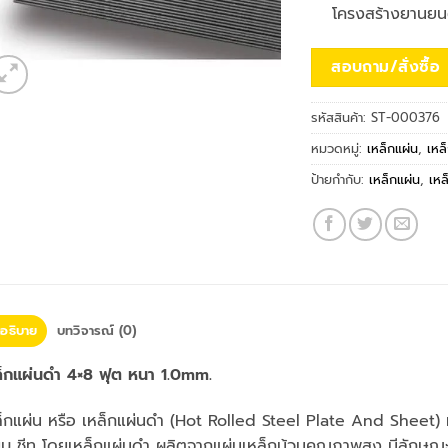
โครงสร้างยานยนต
สอบถาม/สั่งซื้อ
รหัสสินค้า:
ST-000376
หมวดหมู่:
เหล็กแผ่น
,
เหล
ป้ายกำกับ:
เหล็กแผ่น
,
เหล
อธิบาย
บทวิจารณ์ (0)
ล็กแผ่นดำ 4×8 ฟุต หนา 1.0mm.
็กแผ่น หรือ เหล็กแผ่นดำ (Hot Rolled Steel Plate And Sheet) มีช
ยบ ชีท โดยเหล็กแผ่นดำ ผลิตจากแผ่นเหล็กม้วนคุณภาพสูง มีลักษณะเป็