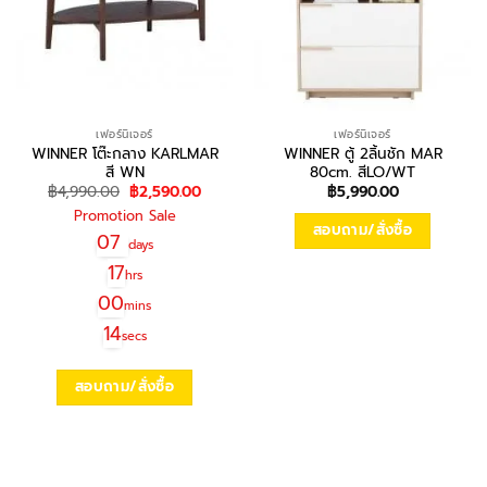
เฟอร์นิเจอร์
เฟอร์นิเจอร์
WINNER โต๊ะกลาง KARLMAR
WINNER ตู้ 2ลิ้นชัก MAR
สี WN
80cm. สีLO/WT
Original
Current
฿
4,990.00
฿
2,590.00
฿
5,990.00
price
price
Promotion Sale
was:
is:
สอบถาม/สั่งซื้อ
฿4,990.00.
฿2,590.00.
07
days
17
hrs
00
mins
14
secs
สอบถาม/สั่งซื้อ