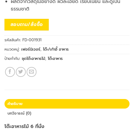
ผลิตจากวัสดุไม้อย่างดี ผิวละเอียด เรียบเนียน และดูเป็น
was:
is:
ธรรมชาติ
฿9,990.00.
฿7,590.00.
สอบถาม/สั่งซื้อ
รหัสสินค้า:
FD-001931
หมวดหมู่:
เฟอร์นิเจอร์
,
โต๊ะ/เก้าอี้ อาหาร
ป้ายกำกับ:
ชุดโต๊ะอาหารไม้
,
โต๊ะอาหาร
คำอธิบาย
บทวิจารณ์ (0)
โต๊ะอาหารไม้ 6 ที่นั่ง