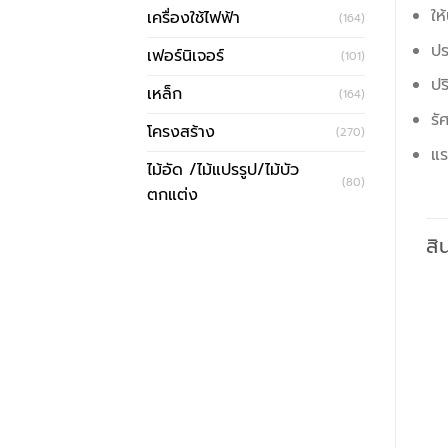
ให
เครื่องใช้ไฟฟ้า
(164)
ปร
เฟอร์นิเจอร์
(101)
ปร
เหล็ก
(164)
รั
โครงสร้าง
(270)
แร
ไม้อัด /ไม้แปรรูป/ไม้บัว
(80)
ตกแต่ง
สิ