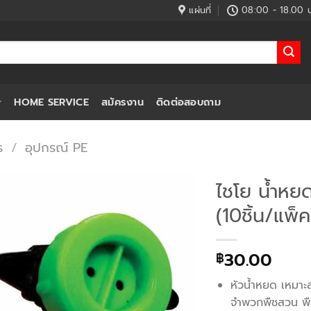
แผ่นที่
08:00 - 18.00 น
HOME SERVICE
สมัครงาน
ติดต่อสอบถาม
ร
/
อุปกรณ์ PE
ไชโย น้ำหยด
(10ชิ้น/แพ็ค
30.00
฿
หัวน้ำหยด เหมาะส
จำพวกพืชสวน พืช