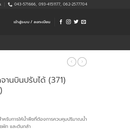
.
043-571666, 093-4151177, 062-2577704
เข้าสู่ระบบ / ลงทะเบียน
จานบินปรับได้ (371)
)
ำหรับการให้น้ำพืชที่ต้องการควบคุมปริมาณน้ำ
ผัก และต้นกล้า