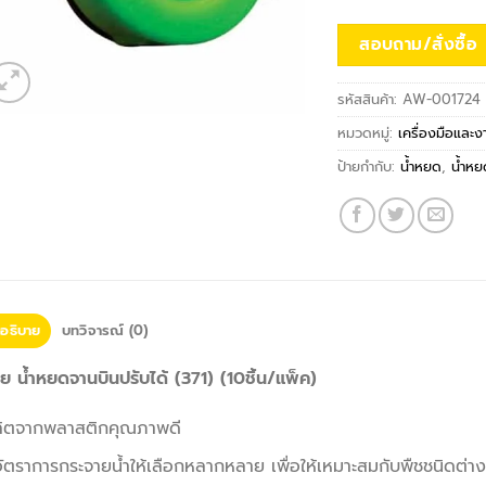
สอบถาม/สั่งซื้อ
รหัสสินค้า:
AW-001724
หมวดหมู่:
เครื่องมือและ
ป้ายกำกับ:
น้ำหยด
,
น้ำหย
อธิบาย
บทวิจารณ์ (0)
ย น้ำหยดจานบินปรับได้ (371) (10ชิ้น/แพ็ค)
ลิตจากพลาสติกคุณภาพดี
อัตราการกระจายน้ำให้เลือกหลากหลาย เพื่อให้เหมาะสมกับพืชชนิดต่า