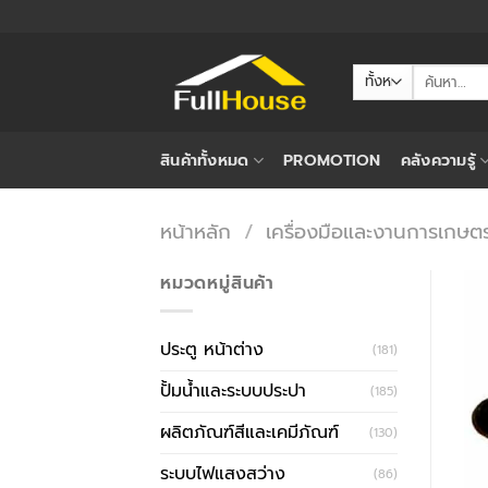
ข้าม
ไป
ยัง
ค้นหา:
เนื้อหา
สินค้าทั้งหมด
PROMOTION
คลังความรู้
หน้าหลัก
/
เครื่องมือและงานการเกษต
หมวดหมู่สินค้า
ประตู หน้าต่าง
(181)
ปั้มน้ำและระบบประปา
(185)
ผลิตภัณฑ์สีและเคมีภัณฑ์
(130)
ระบบไฟแสงสว่าง
(86)