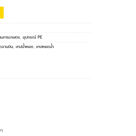
งานการเกษตร
,
อุปกรณ์ PE
ดจานบิน
,
เทปน้ำหยด
,
เทปหยดน้ำ
งๆ