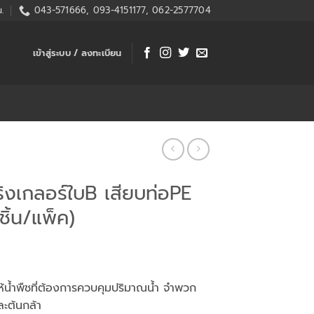
.
043-571666, 093-4151177, 062-2577704
เข้าสู่ระบบ / ลงทะเบียน
ริงเกลอร์ใบB เสียบท่อPE
ชิ้น/แพ็ค)
ห้น้ำพืชที่ต้องการควบคุมปริมาณน้ำ จำพวก
ละต้นกล้า