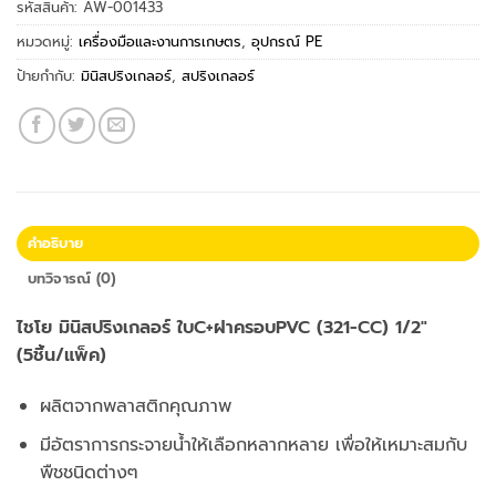
รหัสสินค้า:
AW-001433
หมวดหมู่:
เครื่องมือและงานการเกษตร
,
อุปกรณ์ PE
ป้ายกำกับ:
มินิสปริงเกลอร์
,
สปริงเกลอร์
คำอธิบาย
บทวิจารณ์ (0)
ไชโย มินิสปริงเกลอร์ ใบC+ฝาครอบPVC (321-CC) 1/2″
(5ชิ้น/แพ็ค)
ผลิตจากพลาสติกคุณภาพ
มีอัตราการกระจายน้ำให้เลือกหลากหลาย เพื่อให้เหมาะสมกับ
พืชชนิดต่างๆ