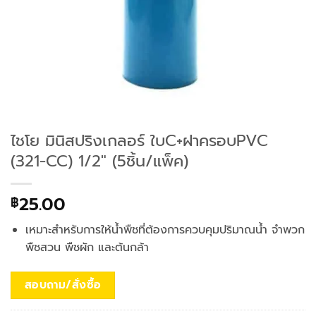
ไชโย มินิสปริงเกลอร์ ใบC+ฝาครอบPVC
(321-CC) 1/2″ (5ชิ้น/แพ็ค)
25.00
฿
เหมาะสำหรับการให้น้ำพืชที่ต้องการควบคุมปริมาณน้ำ จำพวก
พืชสวน พืชผัก และต้นกล้า
สอบถาม/สั่งซื้อ