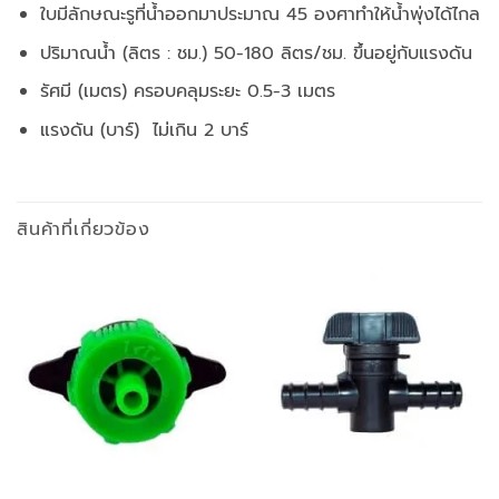
ใบมีลักษณะรูที่น้ำออกมาประมาณ 45 องศาทำให้น้ำพุ่งได้ไกล
ปริมาณน้ำ (ลิตร : ชม.) 50-180 ลิตร/ชม. ขึ้นอยู่กับแรงดัน
รัศมี (เมตร) ครอบคลุมระยะ 0.5-3 เมตร
แรงดัน (บาร์) ไม่เกิน 2 บาร์
สินค้าที่เกี่ยวข้อง