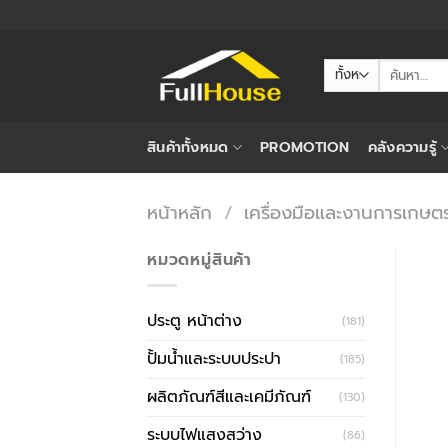
ข้าม
ไป
ยัง
ค้นหา:
เนื้อหา
สินค้าทั้งหมด
PROMOTION
คลังความรู้
หน้าหลัก
/
เครื่องมือและงานการเกษต
หมวดหมู่สินค้า
ประตู หน้าต่าง
(181)
ปั้มน้ำและระบบประปา
(185)
ผลิตภัณฑ์สีและเคมีภัณฑ์
(130)
ระบบไฟแสงสว่าง
(86)