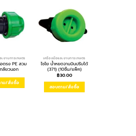
อและงานการเกษตร
เครื่องมือและงานการเกษตร
เครื่องมือและงานกา
ต่อตรง PE สวม
ไชโย น้ำหยดจานบินปรับได้
HONDA เครื่องสู
เกลียวนอก
(371) (10ชิ้น/แพ็ค)
เบนซิน รุ่น WB30
แรงม้า ขนาด 3 น
฿
30.00
฿
10,900.0
ม/สั่งซื้อ
สอบถาม/สั่งซื้อ
สอบถาม/สั่งซื