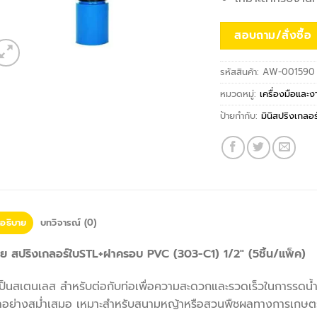
สอบถาม/สั่งซื้อ
รหัสสินค้า:
AW-001590
หมวดหมู่:
เครื่องมือและ
ป้ายกำกับ:
มินิสปริงเกลอร
อธิบาย
บทวิจารณ์ (0)
โย สปริงเกลอร์ใบSTL+ฝาครอบ PVC (303-C1) 1/2″ (5ชิ้น/แพ็ค)
ป็นสเตนเลส สำหรับต่อกับท่อเพื่อความสะดวกและรวดเร็วในการรดน้ำ 
ลอย่างสม่ำเสมอ เหมาะสำหรับสนามหญ้าหรือสวนพืชผลทางการเกษต