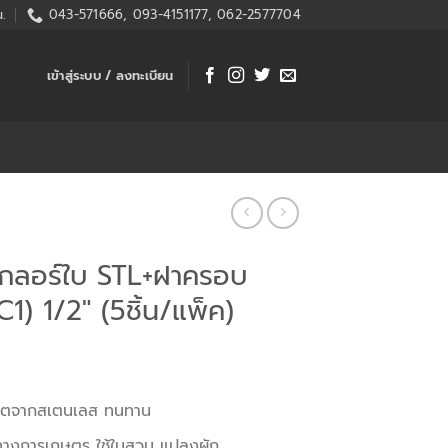
.
043-571666, 093-4151177, 062-2577704
เข้าสู่ระบบ / ลงทะเบียน
เกลอร์ใบ STL+ฝาครอบ
) 1/2″ (5ชิ้น/แพ็ค)
ลิตจากสเตนเลส ทนทาน
ทางการเกษตร ใช้ในสวน แปลงผัก