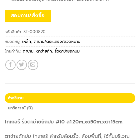
สอบถาม/สั่งซื้อ
รหัสสินค้า:
ST-000820
หมวดหมู่:
เหล็ก
,
ตาข่าย/ตระแกรง/ลวดหนาม
ป้ายกำกับ:
ตาข่าย
,
ตาข่ายถัก
,
รั้วตาข่ายถักปม
คำอธิบาย
บทวิจารณ์ (0)
ไทเกอร์ รั้วตาข่ายถักปม #10 ส1.20m.xย50m.xตา15cm.
ตาข่ายถักปม ไทเกอร์ สำหรับล้อมรั้ว, ล้อมพื้นที่, ใช้กั้นบริเวณ