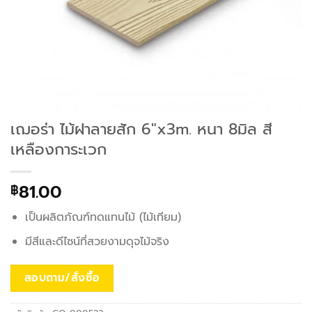
เฌอร่า ไม้ฝาลายสัก 6″x3m. หนา 8มิล สี
เหลืองการะเวก
81.00
฿
เป็นผลิตภัณฑ์ทดแทนไม้ (ไม้เทียม)
มีสีและดีไซน์ที่สวยงามดุจไม้จริง
สอบถาม/สั่งซื้อ