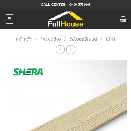
ข้าม
CALL CENTER : 043-571666
ไป
ยัง
เนื้อหา
หน้าหลัก
/
โครงสร้าง
/
ไฟเบอร์ซีเมนต์
/
ไม้ฝา