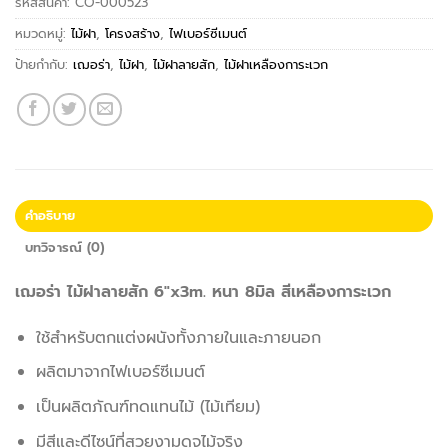
รหัสสินค้า:
CO-000523
หมวดหมู่:
ไม้ฝา
,
โครงสร้าง
,
ไฟเบอร์ซีเมนต์
ป้ายกำกับ:
เฌอร่า
,
ไม้ฝา
,
ไม้ฝาลายสัก
,
ไม้ฝาเหลืองการะเวก
คำอธิบาย
บทวิจารณ์ (0)
เฌอร่า ไม้ฝาลายสัก 6″x3m. หนา 8มิล สีเหลืองการะเวก
ใช้สำหรับตกแต่งผนังทั้งภายในและภายนอก
ผลิตมาจากไฟเบอร์ซีเมนต์
เป็นผลิตภัณฑ์ทดแทนไม้ (ไม้เทียม)
มีสีและดีไซน์ที่สวยงามดุจไม้จริง