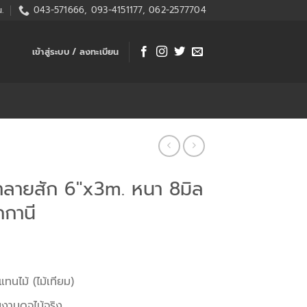
.
043-571666, 093-4151177, 062-2577704
เข้าสู่ระบบ / ลงทะเบียน
ฝาลายสัก 6″x3m. หนา 8มิล
กานี
ทนไม้ (ไม้เทียม)
วยงามดุจไม้จริง