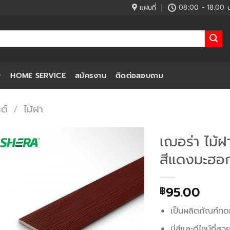
แผ่นที่
08:00 - 18.00 น
HOME SERVICE
สมัครงาน
ติดต่อสอบถาม
ต์
/
ไม้ฝา
เฌอร่า ไม้
สีแดงมะฮอก
95.00
฿
เป็นผลิตภัณฑ์ทดแ
มีสีและดีไซน์ที่ส