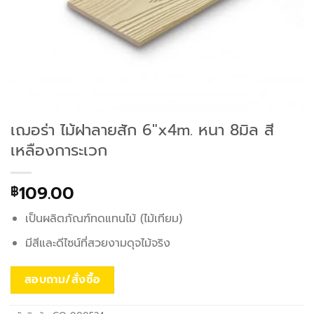
เฌอร่า ไม้ฝาลายสัก 6″x4m. หนา 8มิล สี
เหลืองการะเวก
109.00
฿
เป็นผลิตภัณฑ์ทดแทนไม้ (ไม้เทียม)
มีสีและดีไซน์ที่สวยงามดุจไม้จริง
สอบถาม/สั่งซื้อ