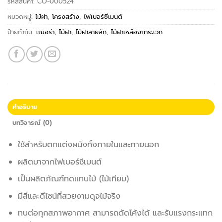
รหัสสินค้า:
CO-000524
หมวดหมู่:
ไม้ฝา
,
โครงสร้าง
,
ไฟเบอร์ซีเมนต์
ป้ายกำกับ:
เฌอร่า
,
ไม้ฝา
,
ไม้ฝาลายสัก
,
ไม้ฝาเหลืองการะเวก
คำอธิบาย
บทวิจารณ์ (0)
ใช้สำหรับตกแต่งผนังทั้งภายในและภายนอก
ผลิตมาจากไฟเบอร์ซีเมนต์
เป็นผลิตภัณฑ์ทดแทนไม้ (ไม้เทียม)
มีสีและดีไซน์ที่สวยงามดุจไม้จริง
ทนต่อทุกสภาพอากาศ สามารถดัดโค้งได้ และรับแรงกระแทก