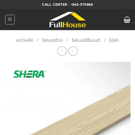
ข้าม
CALL CENTER : 043-571666
ไป
ยัง
เนื้อหา
หน้าหลัก
/
โครงสร้าง
/
ไฟเบอร์ซีเมนต์
/
ไม้ฝา