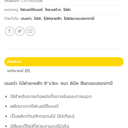
รหัสสินค้า:
CO-000538
หมวดหมู่:
ไฟเบอร์ซีเมนต์
,
โครงสร้าง
,
ไม้ฝา
ป้ายกำกับ:
เฌอร่า
,
ไม้ฝา
,
ไม้ฝาลายสัก
,
ไม้ฝาแดงมะฮอกกานี
คำอธิบาย
บทวิจารณ์ (0)
เฌอร่า ไม้ฝาลายสัก 8″x3m. หนา 8มิล สีแดงมะฮอกกานี
ใช้สำหรับตกแต่งผนังทั้งภายในและภายนอก
ผลิตมาจากไฟเบอร์ซีเมนต์
เป็นผลิตภัณฑ์ทดแทนไม้ (ไม้เทียม)
มีสีและดีไซน์ที่สวยงามดุจไม้จริง