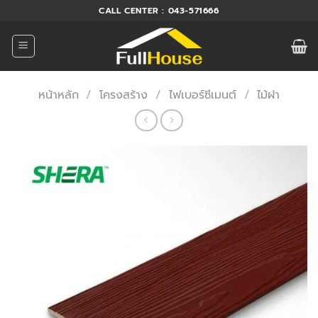
ข้าม
CALL CENTER : 043-571666
ไป
ยัง
เนื้อหา
หน้าหลัก
/
โครงสร้าง
/
ไฟเบอร์ซีเมนต์
/
ไม้ฝา