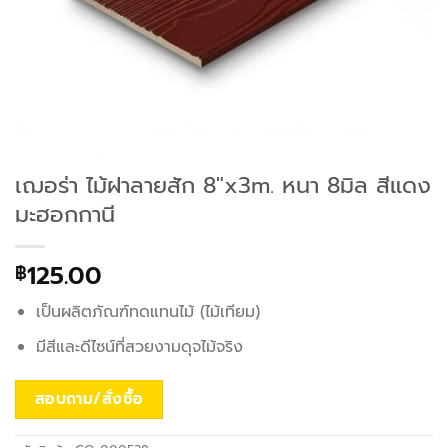
เฌอร่า ไม้ฝาลายสัก 8″x3m. หนา 8มิล สีแดง
มะฮอกกานี
125.00
฿
เป็นผลิตภัณฑ์ทดแทนไม้ (ไม้เทียม)
มีสีและดีไซน์ที่สวยงามดุจไม้จริง
สอบถาม/สั่งซื้อ