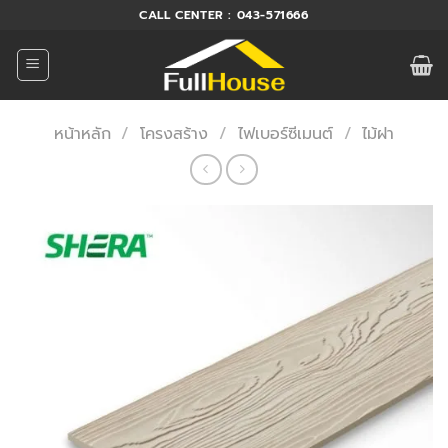
ข้าม
CALL CENTER : 043-571666
ไป
ยัง
เนื้อหา
หน้าหลัก
/
โครงสร้าง
/
ไฟเบอร์ซีเมนต์
/
ไม้ฝา