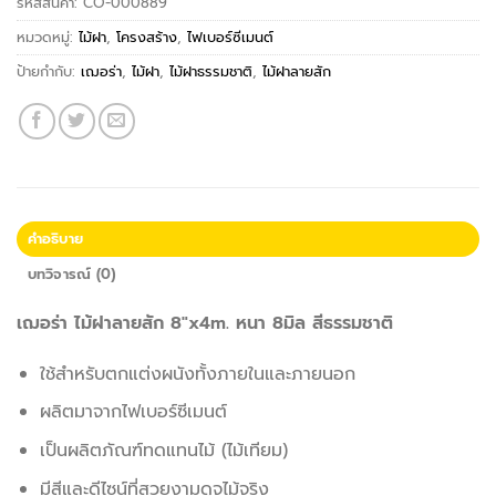
รหัสสินค้า:
CO-000889
หมวดหมู่:
ไม้ฝา
,
โครงสร้าง
,
ไฟเบอร์ซีเมนต์
ป้ายกำกับ:
เฌอร่า
,
ไม้ฝา
,
ไม้ฝาธรรมชาติ
,
ไม้ฝาลายสัก
คำอธิบาย
บทวิจารณ์ (0)
เฌอร่า ไม้ฝาลายสัก 8″x4m. หนา 8มิล สีธรรมชาติ
ใช้สำหรับตกแต่งผนังทั้งภายในและภายนอก
ผลิตมาจากไฟเบอร์ซีเมนต์
เป็นผลิตภัณฑ์ทดแทนไม้ (ไม้เทียม)
มีสีและดีไซน์ที่สวยงามดุจไม้จริง