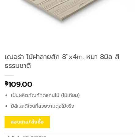
เฌอร่า ไม้ฝาลายสัก 8″x4m. หนา 8มิล สี
ธรรมชาติ
109.00
฿
เป็นผลิตภัณฑ์ทดแทนไม้ (ไม้เทียม)
มีสีและดีไซน์ที่สวยงามดุจไม้จริง
สอบถาม/สั่งซื้อ