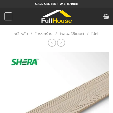
ข้าม
CALL CENTER : 043-571666
ไป
ยัง
เนื้อหา
หน้าหลัก
/
โครงสร้าง
/
ไฟเบอร์ซีเมนต์
/
ไม้ฝา