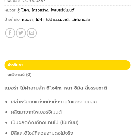
รหัสสินค้า:
CO-000887
หมวดหมู่:
ไม้ฝา
,
โครงสร้าง
,
ไฟเบอร์ซีเมนต์
ป้ายกำกับ:
เฌอร่า
,
ไม้ฝา
,
ไม้ฝาธรรมชาติ
,
ไม้ฝาลายสัก
คำอธิบาย
บทวิจารณ์ (0)
เฌอร่า ไม้ฝาลายสัก 6″x4m. หนา 8มิล สีธรรมชาติ
ใช้สำหรับตกแต่งผนังทั้งภายในและภายนอก
ผลิตมาจากไฟเบอร์ซีเมนต์
เป็นผลิตภัณฑ์ทดแทนไม้ (ไม้เทียม)
มีสีและดีไซน์ที่สวยงามดุจไม้จริง