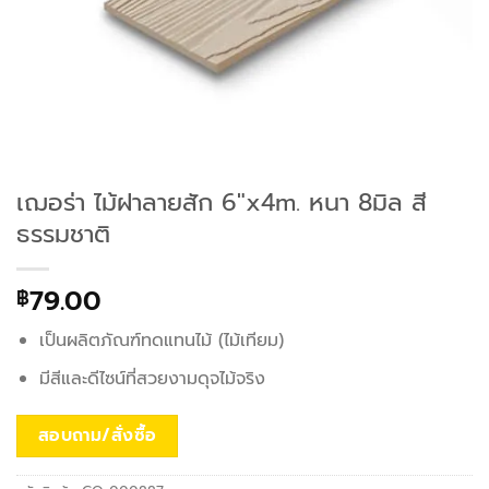
เฌอร่า ไม้ฝาลายสัก 6″x4m. หนา 8มิล สี
ธรรมชาติ
79.00
฿
เป็นผลิตภัณฑ์ทดแทนไม้ (ไม้เทียม)
มีสีและดีไซน์ที่สวยงามดุจไม้จริง
สอบถาม/สั่งซื้อ