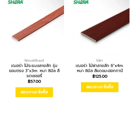
ไฟเบอร์ซีเมนต์
ไม้ฝา
เฌอร่า ไม้ระแนงลายสัก รุ่น
เฌอร่า ไม้ฝาลายสัก 6″x4m.
ขอบตรง 3″x3m. หนา 8มิล สี
หนา 8มิล สีแดงมะฮอกกานี
แดงเชอรี่
฿
125.00
฿
57.00
สอบถาม/สั่งซื้อ
สอบถาม/สั่งซื้อ