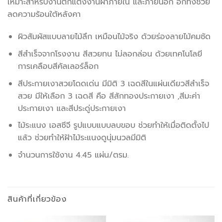
เหมาะสำหรับงานตกแต่งงานฝ้าภายใน และภายนอก อีกทั้งช่วย
ลดความร้อนใต้หลังคา
ผิวสัมผัสแบบลายไม้ลึก เหมือนไม้จริง ด้วยร่องลายไม้คมชัด
สีสำเร็จจากโรงงาน สีสวยทน ไม่ลอกล่อน ด้วยเทคโนโลยี
การเคลือบสีคัลเลอร์ล็อก
สีประกายเงาสวยโดดเด่น มีมิติ 3 เฉดสีในแผ่นเดียวสีสำเร็จ
สวย มีให้เลือก 3 เฉดสี คือ สีสักทองประกายเงา ,สีมะค่า
ประกายเงา และสีประดู่ประกายเงา
ไม้ระแนง เอสซีจี รูปแบบแบบลบขอบ ช่วยทำให้เมื่อติดตั้งไป
แล้ว ช่วยทำให้ฝ้าไม้ระแนงดูนุ่มนวลมีมิติ
จำนวนการใช้งาน 4.45 แผ่น/ตรม.
สินค้าที่เกี่ยวข้อง